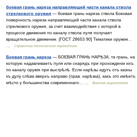
боевая грань нареза направляющей части канала ствола
стрелкового оружия
— боевая грань нареза ствола Боковая
поверхность нареза направляющей части канала ствола
стрелкового оружия, за счет взаимодействия с которой в
процессе движения по каналу ствола пуля получает
вращательное движение. [ГОСТ 28653 90] Тематики оружие…
…
Справочник технического переводчика
Боевая грань нареза
— БОЕВАЯ ГРАНЬ НАРѢЗА, та грань, на
которую надавливаетъ пуля или снарядъ при прохожденіи ихъ
по каналу оружія при выстрѣлѣ. Если нарѣзы идутъ отъ казны
къ дулу слѣва вверхъ направо (прав. нарѣзка), какъ это имѣетъ
мѣсто у большинства современнаго… …
Военная энциклопедия