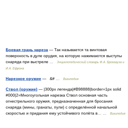
Боевая грань нареза
— Так называется та винтовая
поверхность в дуле орудия, на которую нажимаются выступы
снаряда при выстреле …
Энциклопедический словарь Ф.А. Брокгауза и
И.А. Ефрона
Нарезное оружие
— &# …
Википедия
Ствол (оружие)
— |300px легенда|#B98888|border=1px solid
#000|2=Многоугольная нарезка Ствол основная часть
огнестрельного оружия, предназначенная для бросания
снаряда (мины, гранаты, пули) с определённой начальной
скоростью и придания ему устойчивого полёта в… …
Википедия