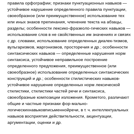
правила орфографии; признаки пунктуационных навыков —
устойчивое нарушение определенного правила пунктуации,
своеобразное (или преимущественное) использование тех
или иных знаков препинания, членение текста на абзацы,
разделы; особенности лексико-фразеоло-гических навыков —
использование слов в не свойственных им значениях и связях
с др. словами, использование определенных диалек-тизмов,
вульгаризмов, жаргонизмов, просторечия и др.; особенности
синтаксических навыков — определенные нарушения норм
синтаксиса, устойчивое неправильное построение
определенного предложения, преимущественное (или
своеобразное) использование определенных синтаксических
конструкций и др.; особенности стилистических навыков-
устойчивое нарушение определенных норм лексической
стилистики, стилистики частей речи и синтаксиса,
своеобразные композиции изложения. Крометого, различают
общие и частные признаки фор-мально-
логическихнавыковписьменнойречи, в т. ч. интеллектуальных
навыков восприятия действительности, акцентуации,
аргументации, оценки и др.