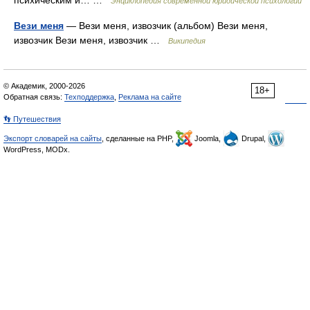
психическим и… …
Энциклопедия современной юридической психологии
Вези меня
— Вези меня, извозчик (альбом) Вези меня,
извозчик Вези меня, извозчик …
Википедия
© Академик, 2000-2026
18+
Обратная связь:
Техподдержка
,
Реклама на сайте
👣 Путешествия
Экспорт словарей на сайты
, сделанные на PHP,
Joomla,
Drupal,
WordPress, MODx.