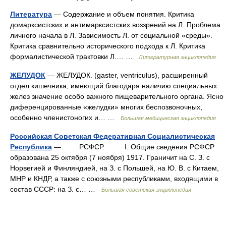
Литература
— Содержание и объем понятия. Критика
домарксистских и антимарксистских воззрений на Л. Проблема
личного начала в Л. Зависимость Л. от социальной «среды».
Критика сравнительно исторического подхода к Л. Критика
формалистической трактовки Л.… …
Литературная энциклопедия
ЖЕЛУДОК
— ЖЕЛУДОК. (gaster, ventriculus), расширенный
отдел кишечника, имеющий благодаря наличию специальных
желез значение особо важного пищеварительного органа. Ясно
диференцированные «желудки» многих беспозвоночных,
особенно членистоногих и… …
Большая медицинская энциклопедия
Российская Советская Федеративная Социалистическая
Республика
— РСФСР. I. Общие сведения РСФСР
образована 25 октября (7 ноября) 1917. Граничит на С. З. с
Норвегией и Финляндией, на З. с Польшей, на Ю. В. с Китаем,
МНР и КНДР, а также с союзными республиками, входящими в
состав СССР: на З. с… …
Большая советская энциклопедия