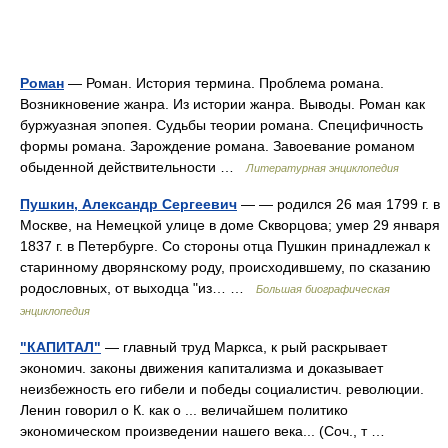
Роман
— Роман. История термина. Проблема романа.
Возникновение жанра. Из истории жанра. Выводы. Роман как
буржуазная эпопея. Судьбы теории романа. Специфичность
формы романа. Зарождение романа. Завоевание романом
обыденной действительности …
Литературная энциклопедия
Пушкин, Александр Сергеевич
— — родился 26 мая 1799 г. в
Москве, на Немецкой улице в доме Скворцова; умер 29 января
1837 г. в Петербурге. Со стороны отца Пушкин принадлежал к
старинному дворянскому роду, происходившему, по сказанию
родословных, от выходца "из… …
Большая биографическая
энциклопедия
"КАПИТАЛ"
— главный труд Маркса, к рый раскрывает
экономич. законы движения капитализма и доказывает
неизбежность его гибели и победы социалистич. революции.
Ленин говорил о К. как о ... величайшем политико
экономическом произведении нашего века... (Соч., т …