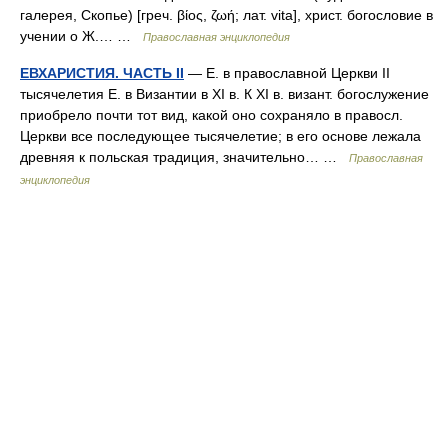
галерея, Скопье) [греч. βίος, ζωή; лат. vita], христ. богословие в
учении о Ж.… …
Православная энциклопедия
ЕВХАРИСТИЯ. ЧАСТЬ II
— Е. в православной Церкви II
тысячелетия Е. в Византии в XI в. К XI в. визант. богослужение
приобрело почти тот вид, какой оно сохраняло в правосл.
Церкви все последующее тысячелетие; в его основе лежала
древняя к польская традиция, значительно… …
Православная
энциклопедия