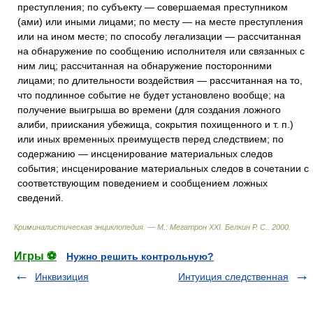
преступления; по субъекту — совершаемая преступником
(ами) или иными лицами; по месту — на месте преступления
или на ином месте; по способу легализации — рассчитанная
на обнаружение по сообщению исполнителя или связанных с
ним лиц; рассчитанная на обнаружение посторонними
лицами; по длительности воздействия — рассчитанная на то,
что подлинное событие не будет установлено вообще; на
получение выигрыша во времени (для создания ложного
алиби, приискания убежища, сокрытия похищенного и т. п.)
или иных временных преимуществ перед следствием; по
содержанию — инсценирование материальных следов
события; инсценирование материальных следов в сочетании с
соответствующим поведением и сообщением ложных
сведений.
Криминалистическая энциклопедия. — М.: Мегатрон XXI
.
Белкин Р. С.
.
2000
.
Игры ⚽
Нужно решить контрольную?
Инквизиция
Интуиция следственная