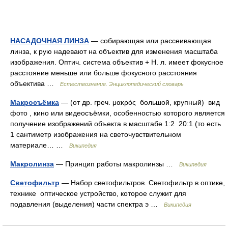
НАСАДОЧНАЯ ЛИНЗА
— собирающая или рассеивающая
линза, к рую надевают на объектив для изменения масштаба
изображения. Оптич. система объектив + Н. л. имеет фокусное
расстояние меньше или больше фокусного расстояния
объектива …
Естествознание. Энциклопедический словарь
Макросъёмка
— (от др. греч. μακρός большой, крупный) вид
фото , кино или видеосъёмки, особенностью которого является
получение изображений объекта в масштабе 1:2 20:1 (то есть
1 сантиметр изображения на светочувствительном
материале… …
Википедия
Макролинза
— Принцип работы макролинзы …
Википедия
Светофильтр
— Набор светофильтров. Светофильтр в оптике,
технике оптическое устройство, которое служит для
подавления (выделения) части спектра э …
Википедия