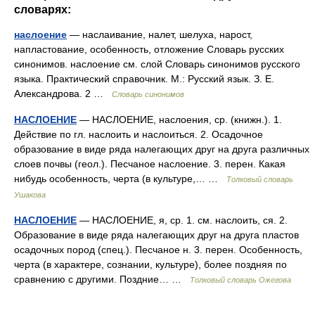
словарях:
наслоение
— наслаивание, налет, шелуха, нарост,
напластование, особенность, отложение Словарь русских
синонимов. наслоение см. слой Словарь синонимов русского
языка. Практический справочник. М.: Русский язык. З. Е.
Александрова. 2 …
Словарь синонимов
НАСЛОЕНИЕ
— НАСЛОЕНИЕ, наслоения, ср. (книжн.). 1.
Действие по гл. наслоить и наслоиться. 2. Осадочное
образование в виде ряда налегающих друг на друга различных
слоев почвы (геол.). Песчаное наслоение. 3. перен. Какая
нибудь особенность, черта (в культуре,… …
Толковый словарь
Ушакова
НАСЛОЕНИЕ
— НАСЛОЕНИЕ, я, ср. 1. см. наслоить, ся. 2.
Образование в виде ряда налегающих друг на друга пластов
осадочных пород (спец.). Песчаное н. 3. перен. Особенность,
черта (в характере, сознании, культуре), более поздняя по
сравнению с другими. Поздние… …
Толковый словарь Ожегова