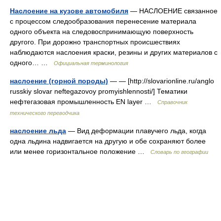
Наслоение на кузове автомобиля
— НАСЛОЕНИЕ связанное
с процессом следообразования перенесение материала
одного объекта на следовоспринимающую поверхность
другого. При дорожно транспортных происшествиях
наблюдаются наслоения краски, резины и других материалов с
одного… …
Официальная терминология
наслоение (горной породы)
— — [http://slovarionline.ru/anglo
russkiy slovar neftegazovoy promyishlennosti/] Тематики
нефтегазовая промышленность EN layer …
Справочник
технического переводчика
наслоение льда
— Вид деформации плавучего льда, когда
одна льдина надвигается на другую и обе сохраняют более
или менее горизонтальное положение …
Словарь по географии