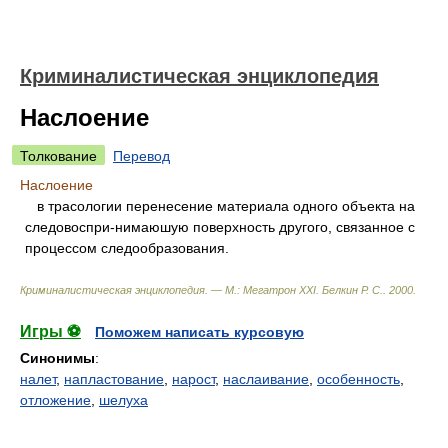
Криминалистическая энциклопедия
Наслоение
Толкование
Перевод
Наслоение
в трасологии перенесение материала одного объекта на
следовоспри-нимаюшую поверхность другого, связанное с
процессом следообразования.
Криминалистическая энциклопедия. — М.: Мегатрон XXI
.
Белкин Р. С.
.
2000
.
Игры ⚽
Поможем написать курсовую
Синонимы
:
налет
,
напластование
,
нарост
,
наслаивание
,
особенность
,
отложение
,
шелуха