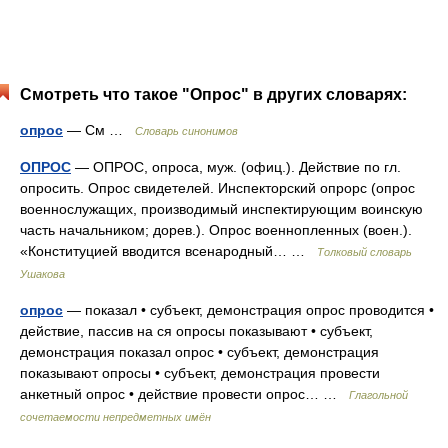
Смотреть что такое "Опрос" в других словарях:
опрос
— См …
Словарь синонимов
ОПРОС
— ОПРОС, опроса, муж. (офиц.). Действие по гл.
опросить. Опрос свидетелей. Инспекторский опрорс (опрос
военнослужащих, производимый инспектирующим воинскую
часть начальником; дорев.). Опрос военнопленных (воен.).
«Конституцией вводится всенародный… …
Толковый словарь
Ушакова
опрос
— показал • субъект, демонстрация опрос проводится •
действие, пассив на ся опросы показывают • субъект,
демонстрация показал опрос • субъект, демонстрация
показывают опросы • субъект, демонстрация провести
анкетный опрос • действие провести опрос… …
Глагольной
сочетаемости непредметных имён