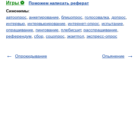
Игры ⚽
Поможем написать реферат
Синонимы
:
автоопрос
,
анкетирование
,
блицопрос
,
голосовалка
,
допрос
,
интервью
,
интервьюирование
,
интернет-опрос
,
испытание
,
опрашивание
,
пингование
,
плебисцит
,
расспрашивание
,
референдум
,
сбор
,
соцопрос
,
экзитпол
,
экспресс-опрос
Опрокидывание
Опьянение