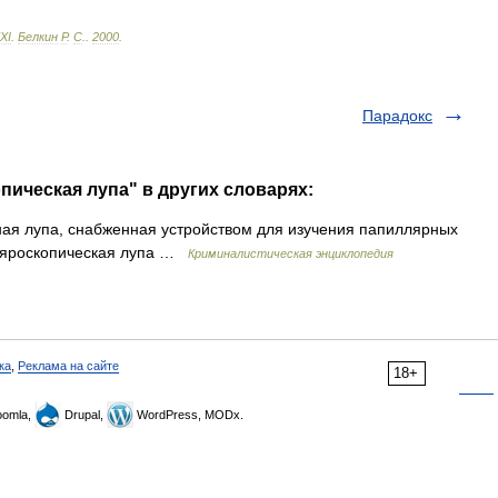
XI
.
Белкин
Р
.
С
.
.
2000
.
Парадокс
пическая лупа" в других словарях:
 лупа, снабженная устройством для изучения папиллярных
лляроскопическая лупа …
Криминалистическая энциклопедия
ка
,
Реклама на сайте
18+
omla,
Drupal,
WordPress, MODx.