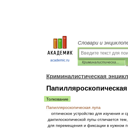
Словари и энциклоп
academic.ru
Криминалистическая энциклопедия
Криминалистическая энцик
Папилляроскопическая
Толкование
Папилляроскопическая
лупа
оптическое
устройство
для
изучения
и
с
дактилоскопической
лупы
отличается
тем
для
перемещения
и
фиксации
в
нужном
п