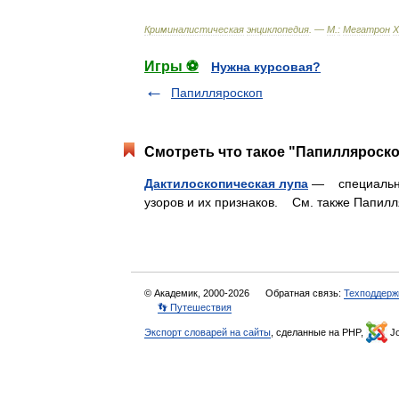
Криминалистическая
энциклопедия
. —
М
.
:
Мегатрон
X
Игры ⚽
Нужна курсовая?
Папилляроскоп
Смотреть что такое "Папилляроско
Дактилоскопическая лупа
— специальная
узоров и их признаков. См. также Папи
© Академик, 2000-2026
Обратная связь:
Техподдерж
👣 Путешествия
Экспорт словарей на сайты
, сделанные на PHP,
Jo