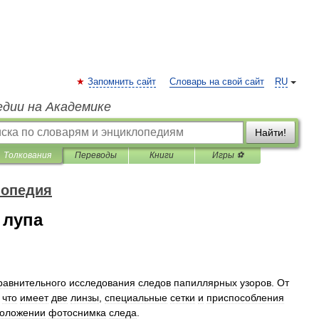
Запомнить сайт
Словарь на свой сайт
RU
едии на Академике
Найти!
Толкования
Переводы
Книги
Игры ⚽
лопедия
 лупа
равнительного
исследования
следов
папиллярных
узоров
.
От
,
что
имеет
две
линзы
,
специальные
сетки
и
приспособления
оложении
фотоснимка
следа
.