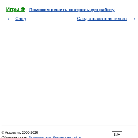
Игры ⚽
Поможем решить контрольную работу
След
След отражателя гильзы
© Академик, 2000-2026
18+
Обратная связь:
Техподдержка
,
Реклама на сайте