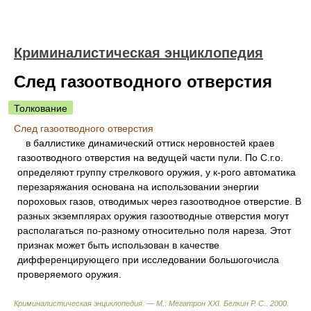
Криминалистическая энциклопедия
След газоотводного отверстия
Толкование
След газоотводного отверстия
в баллистике динамический оттиск неровностей краев
газоотводного отверстия на ведущей части пули. По С.г.о.
определяют группу стрелкового оружия, у к-рого автоматика
перезаряжания основана на использовании энергии
пороховых газов, отводимых через газоотводное отверстие. В
разных экземплярах оружия газоотводные отверстия могут
располагаться по-разному относительно поля нареза. Этот
признак может быть использован в качестве
дифференцирующего при исследовании большогочисла
проверяемого оружия.
Криминалистическая энциклопедия. — М.: Мегатрон XXI
.
Белкин Р. С.
.
2000
.