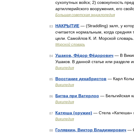
сухопутных войск; 2) совокупность пре
артиллерийского вооружения, его св
Большая советская энциклопедия
НАКРЫТИЕ
— (Straddling) залп, у кото
83
считается нормальным, когда средняя 
цели. Самойлов К. И. Морской словарь
Морской словарь
Ушаков, Фёдор Фёдорович
— В Викип
84
Ушаков. В данной статье или разделе 
Википедия
Восстание декабристов
— Карл Кольм
85
Википедия
Битва при Ватерлоо
— Бельгийская к
86
Википедия
Катюша (оружие)
— Стела «Катюша» н
87
Википедия
Голявкин, Виктор Владимирович
— С
88