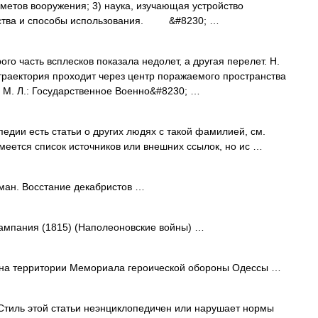
дметов вооружения; 3) наука, изучающая устройство
ойства и способы использования. &#8230; …
рого часть всплесков показала недолет, а другая перелет. Н.
траектория проходит через центр поражаемого пространства
. М. Л.: Государственное Военно&#8230; …
едии есть статьи о других людях с такой фамилией, см.
имеется список источников или внешних ссылок, но ис …
ан. Восстание декабристов …
ампания (1815) (Наполеоновские войны) …
а территории Мемориала героической обороны Одессы …
тиль этой статьи неэнциклопедичен или нарушает нормы