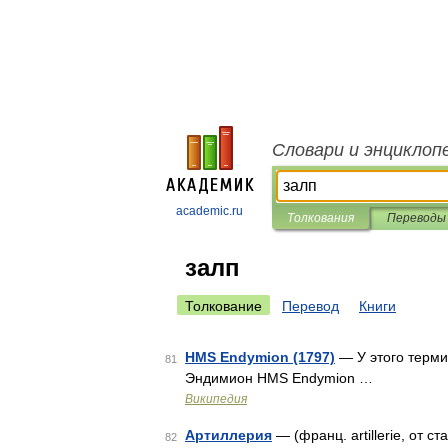
Словари и энциклоп
academic.ru
Толкования
Переводы
залп
Толкование
Перевод
Книги
HMS Endymion (1797)
— У этого терми
81
Эндимион HMS Endymion …
Википедия
Артиллерия
— (франц. artillerie, от 
82