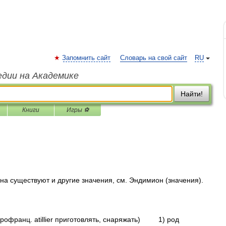
Запомнить сайт
Словарь на свой сайт
RU
едии на Академике
Найти!
Книги
Игры ⚽
на существуют и другие значения, см. Эндимион (значения).
старофранц. atillier приготовлять, снаряжать) 1) род