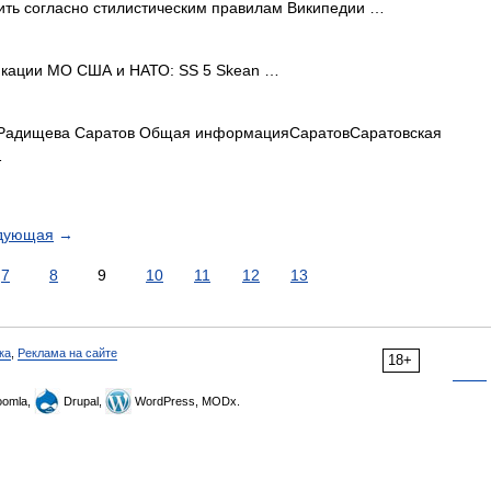
вить согласно стилистическим правилам Википедии …
икации МО США и НАТО: SS 5 Skean …
Радищева Саратов Общая информацияСаратовСаратовская
…
дующая
→
7
8
9
10
11
12
13
ка
,
Реклама на сайте
18+
omla,
Drupal,
WordPress, MODx.