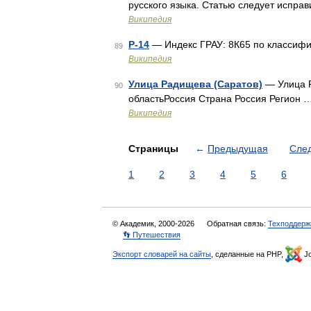
русского языка. Статью следует испра
Википедия
Р-14
— Индекс ГРАУ: 8К65 по классиф
89
Википедия
Улица Радищева (Саратов)
— Улица 
90
областьРоссия Страна Россия Регион 
Википедия
Страницы
←
Предыдущая
Сле
1
2
3
4
5
6
© Академик, 2000-2026
Обратная связь:
Техподдерж
👣 Путешествия
Экспорт словарей на сайты
, сделанные на PHP,
Jo