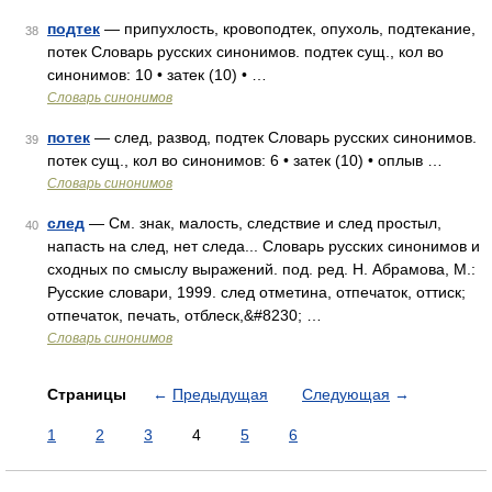
подтек
— припухлость, кровоподтек, опухоль, подтекание,
38
потек Словарь русских синонимов. подтек сущ., кол во
синонимов: 10 • затек (10) • …
Словарь синонимов
потек
— след, развод, подтек Словарь русских синонимов.
39
потек сущ., кол во синонимов: 6 • затек (10) • оплыв …
Словарь синонимов
след
— См. знак, малость, следствие и след простыл,
40
напасть на след, нет следа... Словарь русских синонимов и
сходных по смыслу выражений. под. ред. Н. Абрамова, М.:
Русские словари, 1999. след отметина, отпечаток, оттиск;
отпечаток, печать, отблеск,&#8230; …
Словарь синонимов
Страницы
←
Предыдущая
Следующая
→
1
2
3
4
5
6