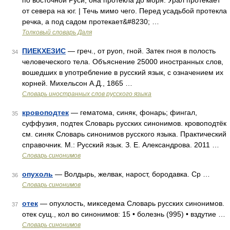
по восточной Руси, она протекла до моря. Урал протекает
от севера на юг. | Течь мимо чего. Перед усадьбой протекла
речка, а под садом протекает&#8230; …
Толковый словарь Даля
ПИЕКХЕЗИС
— греч., от pyon, гной. Затек гноя в полость
34
человеческого тела. Объяснение 25000 иностранных слов,
вошедших в употребление в русский язык, с означением их
корней. Михельсон А.Д., 1865 …
Словарь иностранных слов русского языка
кровоподтек
— гематома, синяк, фонарь; фингал,
35
суффузия, подтек Словарь русских синонимов. кровоподтёк
см. синяк Словарь синонимов русского языка. Практический
справочник. М.: Русский язык. З. Е. Александрова. 2011 …
Словарь синонимов
опухоль
— Волдырь, желвак, нарост, бородавка. Ср …
36
Словарь синонимов
отек
— опухлость, микседема Словарь русских синонимов.
37
отек сущ., кол во синонимов: 15 • болезнь (995) • вздутие …
Словарь синонимов