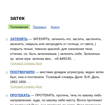
затек
Толкование
Перевод
Книги
ЗАТЕНЯТЬ
— ЗАТЕНЯТЬ, затенить что, застить, застенять,
31
засенять; накрыть или загородить от солнца, от света; |
покрыть тенью, темною краской, для означения тени,
оттенка. ся, быть затеняемым; | затенять себя. Затененье
ср. затек муж. затенка жен., ·об.&#8230; …
Толковый словарь Даля
ПООТМОЧИЛО
— местами дождем штукатурку, видно затек
32
был, она и поотмокла. Толковый словарь Даля. В.И. Даль.
1863 1866 …
Толковый словарь Даля
ПРОТЕКАТЬ
— ПРОТЕКАТЬ, протечь, течь по какому либо
33
направлению, куда, по какому либо месту. Волга протекает