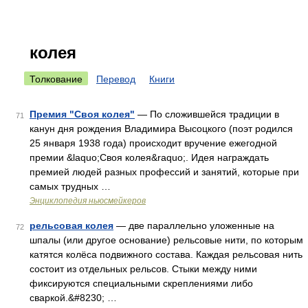
колея
Толкование
Перевод
Книги
Премия "Своя колея"
— По сложившейся традиции в
71
канун дня рождения Владимира Высоцкого (поэт родился
25 января 1938 года) происходит вручение ежегодной
премии &laquo;Своя колея&raquo;. Идея награждать
премией людей разных профессий и занятий, которые при
самых трудных …
Энциклопедия ньюсмейкеров
рельсовая колея
— две параллельно уложенные на
72
шпалы (или другое основание) рельсовые нити, по которым
катятся колёса подвижного состава. Каждая рельсовая нить
состоит из отдельных рельсов. Стыки между ними
фиксируются специальными скреплениями либо
сваркой.&#8230; …