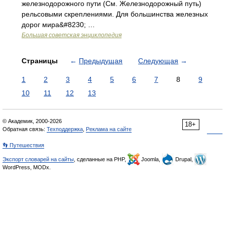
железнодорожного пути (См. Железнодорожный путь)
рельсовыми скреплениями. Для большинства железных
дорог мира&#8230; …
Большая советская энциклопедия
Страницы
←
Предыдущая
Следующая
→
1
2
3
4
5
6
7
8
9
10
11
12
13
© Академик, 2000-2026
18+
Обратная связь:
Техподдержка
,
Реклама на сайте
👣 Путешествия
Экспорт словарей на сайты
, сделанные на PHP,
Joomla,
Drupal,
WordPress, MODx.