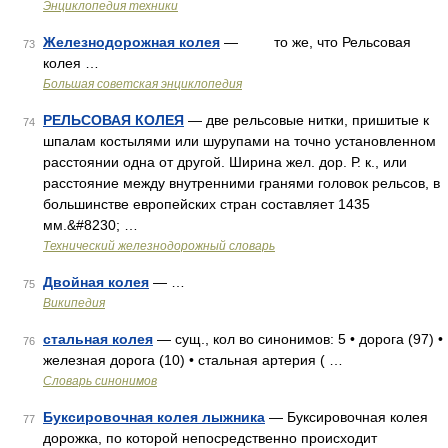
Энциклопедия техники
Железнодорожная колея
— то же, что Рельсовая
73
колея …
Большая советская энциклопедия
РЕЛЬСОВАЯ КОЛЕЯ
— две рельсовые нитки, пришитые к
74
шпалам костылями или шурупами на точно установленном
расстоянии одна от другой. Ширина жел. дор. Р. к., или
расстояние между внутренними гранями головок рельсов, в
большинстве европейских стран составляет 1435
мм.&#8230; …
Технический железнодорожный словарь
Двойная колея
— …
75
Википедия
стальная колея
— сущ., кол во синонимов: 5 • дорога (97) •
76
железная дорога (10) • стальная артерия ( …
Словарь синонимов
Буксировочная колея лыжника
— Буксировочная колея
77
дорожка, по которой непосредственно происходит