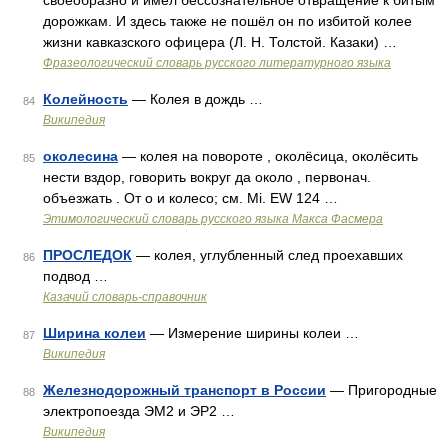
своеобразно и имел бессознательное отвращение к битым
дорожкам. И здесь также не пошёл он по избитой колее
жизни кавказского офицера (Л. Н. Толстой. Казаки) …
Фразеологический словарь русского литературного языка
Колейность
— Колея в дождь …
84
Википедия
околесина
— колея на повороте , околёсица, околёсить
85
нести вздор, говорить вокруг да около , первонач.
объезжать . От о и колесо; см. Мi. ЕW 124 …
Этимологический словарь русского языка Макса Фасмера
ПРОСЛЕДОК
— колея, углубленный след проехавших
86
подвод …
Казачий словарь-справочник
Ширина колеи
— Измерение ширины колеи …
87
Википедия
Железнодорожный транспорт в России
— Пригородные
88
электропоезда ЭМ2 и ЭР2 …
Википедия