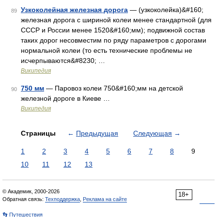
Узкоколейная железная дорога
— (узкоколейка)&#160;
89
железная дорога с шириной колеи менее стандартной (для
СССР и России менее 1520&#160;мм); подвижной состав
таких дорог несовместим по ряду параметров с дорогами
нормальной колеи (то есть технические проблемы не
исчерпываются&#8230; …
Википедия
750 мм
— Паровоз колеи 750&#160;мм на детской
90
железной дороге в Киеве …
Википедия
Страницы
←
Предыдущая
Следующая
→
1
2
3
4
5
6
7
8
9
10
11
12
13
© Академик, 2000-2026
18+
Обратная связь:
Техподдержка
,
Реклама на сайте
👣 Путешествия