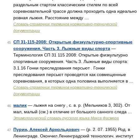
раздельным стартом классическим стилем по всей
соревновательной трассе должна проходить одна идеально
ровная лыжня. Расстояние между …
Словарь-справочник терминов нормативно-технической
документации
СП 31-115-2008: Открытые физкультурно-спортивные
45
сооружения. Часть 3. Лыжные виды спорта
—
Терминология СП 31 115 2008: Открытые физкультурно
спортивные сооружения. Часть 3. Лыжные виды спорта:
3.1.16 Гонки преследования персьют . Гонки
преследования персьют проводятся как совмещенные
соревнования, в которых одна половина выполняется в …
Словарь-справочник терминов нормативно-технической
документации
малик
— лыжня на снегу , с. в. р. (Мельников 3, 302). От
46
мал, малый (см.) в отличие от большого санного следа …
Этимологический словарь русского языка Макса Фасмера
Пурин, Алексей Арнольдович
— (р. 2. 07. 1955) Род. в
47
Ленинграде. Окончил Ленинградский технологич. институт