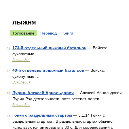
лыжня
Толкование
Перевод
Книги
173-й отдельный лыжный батальон
— Войска:
41
сухопутные …
Википедия
40-й отдельный лыжный батальон
— Войска:
42
сухопутные …
Википедия
Пурин, Алексей Арнольдович
— Алексей Арнольдович
43
Пурин Род деятельности: поэт, эссеист, перев …
Википедия
Гонки с раздельным стартом
— 3.1.14 Гонки с
44
раздельным стартом . В раздельных стартах обычно
используются интервалы в 30 с. Для соревнований с