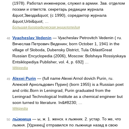
(1978). Работал инженером, служил в армии. Зав. отделом
поэзии и ответств. секретарь редакции журнала
&quot;Звезда&quot; (с 1990), соредактор журнала
&quot;Urbi&quot; …
Большая биографическая энциклопедия
Vyacheslav Vedenin
— Vyacheslav Petrovitch Vedenin ( ru.
48
Вячеслав Петрович Веденин; born October 1, 1941 in the
village of Sloboda, Dubensky District, Tula OblastGreat
Russian Encyclopedia (2006), Moscow: Bolshaya Rossiyskaya
Entsiklopediya Publisher, vol. 4, p. 692] …
Wikipedia
Alexei Purin
— (full name Alexei Arnol dovich Purin, ru.
49
Алексей Арнольдович Пурин) (born 1955) is a Russian poet
and critic.Born in Leningrad, Purin graduated from the
Leningrad Technological Institute as a chemical engineer but
soon turned to literature. In&#8230; …
Wikipedia
лы́жница
— ы, ж. 1. женск. к лыжник. 2. устар. То же, что
50
лыжня. [Удэхеец] отправился по лыжнице назад в свою