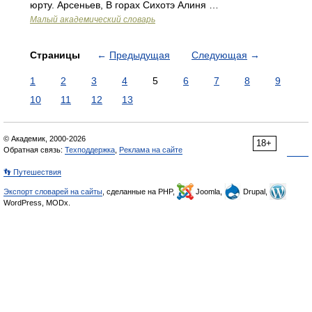
юрту. Арсеньев, В горах Сихотэ Алиня …
Малый академический словарь
Страницы
←
Предыдущая
Следующая
→
1
2
3
4
5
6
7
8
9
10
11
12
13
© Академик, 2000-2026
18+
Обратная связь:
Техподдержка
,
Реклама на сайте
👣 Путешествия
Экспорт словарей на сайты
, сделанные на PHP,
Joomla,
Drupal,
WordPress, MODx.