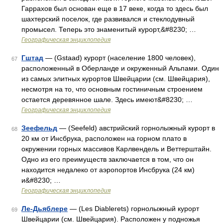
Гаррахов был основан еще в 17 веке, когда то здесь был
шахтерский поселок, где развивался и стеклодувный
промысел. Теперь это знаменитый курорт,&#8230; …
Географическая энциклопедия
Гштад
— (Gstaad) курорт (население 1800 человек),
67
расположенный в Оберланде и окруженный Альпами. Один
из самых элитных курортов Швейцарии (см. Швейцария),
несмотря на то, что основным гостиничным строением
остается деревянное шале. Здесь имеют&#8230; …
Географическая энциклопедия
Зеефельд
— (Seefeld) австрийский горнолыжный курорт в
68
20 км от Инсбрука, расположен на горном плато в
окружении горных массивов Карлвендель и Веттерштайн.
Одно из его преимуществ заключается в том, что он
находится недалеко от аэропортов Инсбрука (24 км)
и&#8230; …
Географическая энциклопедия
Ле-Дьяблере
— (Les Diablerets) горнолыжный курорт
69
Швейцарии (см. Швейцария). Расположен у подножья