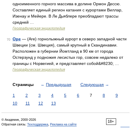
одноименного горного массива в долине Ормон Дессю.
Составляет единый регион катания с курортами Виллар,
Изенау и Мейере. В Ле Дьяблере преобладают трассы
средней …
Географическая энциклопедия
Оре
— (Are) горнолыжный курорт в северо западной части
70
Швеции (см. Швеция), самый крупный в Скандинавии.
Расположен в губернии Йомтланд в 90 км от города
Остерзунд у подножия лесистых гор, совсем недалеко от
границы с Норвегией, и представляет собой&#8230; …
Географическая энциклопедия
Страницы
←
Предыдущая
Следующая
→
1
2
3
4
5
6
7
8
9
10
11
12
13
© Академик, 2000-2026
18+
Обратная связь:
Техподдержка
,
Реклама на сайте