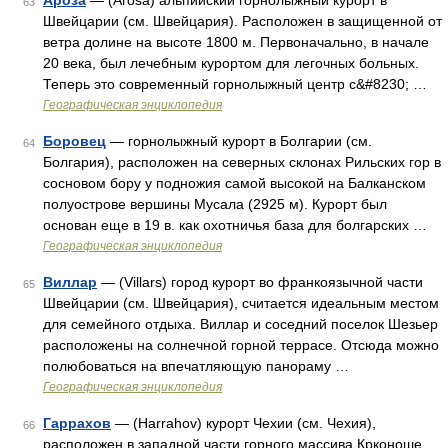
Ароза
— (Arosa) альпийский горнолыжный курорт в
63
Швейцарии (см. Швейцария). Расположен в защищенной от
ветра долине на высоте 1800 м. Первоначально, в начале
20 века, был лечебным курортом для легочных больных.
Теперь это современный горнолыжный центр с&#8230; …
Географическая энциклопедия
Боровец
— горнолыжный курорт в Болгарии (см.
64
Болгария), расположен на северных склонах Рильских гор в
сосновом бору у подножия самой высокой на Балканском
полуострове вершины Мусала (2925 м). Курорт был
основан еще в 19 в. как охотничья база для болгарских …
Географическая энциклопедия
Виллар
— (Villars) город курорт во франкоязычной части
65
Швейцарии (см. Швейцария), считается идеальным местом
для семейного отдыха. Виллар и соседний поселок Шезьер
расположены на солнечной горной террасе. Отсюда можно
полюбоваться на впечатляющую панораму …
Географическая энциклопедия
Гаррахов
— (Harrahov) курорт Чехии (см. Чехия),
66
расположен в западной части горного массива Крконоше.