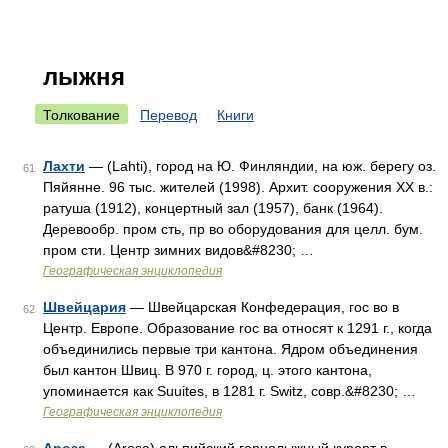
лыжня
Толкование
Перевод
Книги
Лахти
— (Lahti), город на Ю. Финляндии, на юж. берегу оз.
61
Пяйянне. 96 тыс. жителей (1998). Архит. сооружения XX в.:
ратуша (1912), концертный зал (1957), банк (1964).
Деревообр. пром сть, пр во оборудования для целл. бум.
пром сти. Центр зимних видов&#8230; …
Географическая энциклопедия
Швейцария
— Швейцарская Конфедерация, гос во в
62
Центр. Европе. Образование roc ва относят к 1291 г., когда
объединились первые три кантона. Ядром объединения
был кантон Швиц. В 970 г. город, ц. этого кантона,
упоминается как Suuites, в 1281 г. Switz, совр.&#8230; …
Географическая энциклопедия