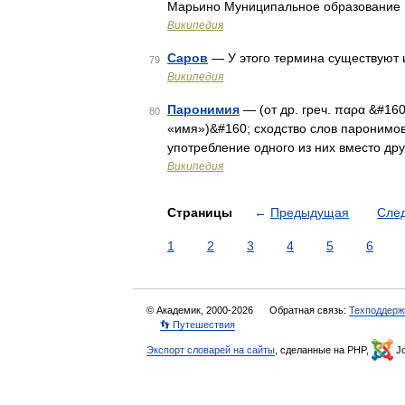
Марьино Муниципальное образование
Википедия
Саров
— У этого термина существуют и
79
Википедия
Паронимия
— (от др. греч. παρα &#16
80
«имя»)&#160; сходство слов паронимо
употребление одного из них вместо др
Википедия
Страницы
←
Предыдущая
Сле
1
2
3
4
5
6
© Академик, 2000-2026
Обратная связь:
Техподдерж
👣 Путешествия
Экспорт словарей на сайты
, сделанные на PHP,
Jo