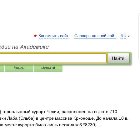
Запомнить сайт
Словарь на свой сайт
RU
едии на Академике
Найти!
Книги
Игры ⚽
n) горнолыжный курорт Чехии, расположен на высоте 710
ки Лаба (Эльба) в центре массива Крконоше. До начала 18 в.
 на месте курорта было лишь несколько&#8230; …