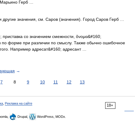
 Марьино Герб …
 другие значения, см. Саров (значения). Город Саров Герб …
0; приставка со значением смежности, ὄνομα&#160;
в по форме при различии по смыслу. Также обычно ошибочное
угого. Например адресат&#160; адресант …
дующая
→
7
8
9
10
11
12
13
ка
,
Реклама на сайте
18+
omla,
Drupal,
WordPress, MODx.