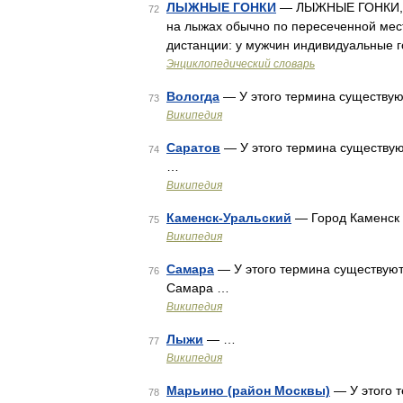
ЛЫЖНЫЕ ГОНКИ
— ЛЫЖНЫЕ ГОНКИ, ви
72
на лыжах обычно по пересеченной мест
дистанции: у мужчин индивидуальные гон
Энциклопедический словарь
Вологда
— У этого термина существуют
73
Википедия
Саратов
— У этого термина существуют
74
…
Википедия
Каменск-Уральский
— Город Каменск 
75
Википедия
Самара
— У этого термина существуют 
76
Самара …
Википедия
Лыжи
— …
77
Википедия
Марьино (район Москвы)
— У этого т
78