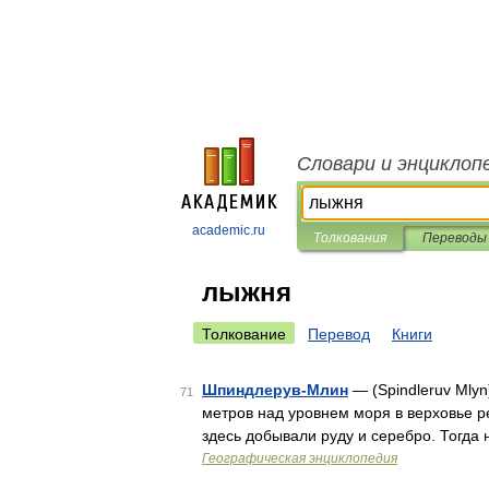
Словари и энциклоп
academic.ru
Толкования
Переводы
лыжня
Толкование
Перевод
Книги
Шпиндлерув-Млин
— (Spindleruv Mly
71
метров над уровнем моря в верховье ре
здесь добывали руду и серебро. Тогда
Географическая энциклопедия