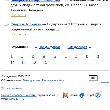
99
других людях с такой фамилией, см. Паперник. Лазарь
Хаймович Паперник …
Википедия
Спорт в Тольятти
— Содержание 1 История 2 Спорт в
100
современной жизни города …
Википедия
Страницы
←
Предыдущая
Следующая
→
1
2
3
4
5
6
7
8
9
10
11
12
13
© Академик, 2000-2026
18+
Обратная связь:
Техподдержка
,
Реклама на сайте
👣 Путешествия
Экспорт словарей на сайты
, сделанные на PHP,
Joomla,
Drupal,
WordPress, MODx.