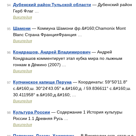
Дубенский район Тульской области
— Дубенский район
94
Герб Флаг …
Википедия
Шамони
— Коммуна Шамони фр.&#160;Chamonix Mont
95
Blanc Страна ФранцияФранция …
Википедия
Кондрашов, Андрей Владимирович
— Андрей
96
Кондрашов комментирует этап кубка мира по лыжным
гонкам в Дёмино (2007) …
Википедия
Купчинское капище Перуна
— Координаты: 59°50′11.8″
97
с.&#160;ш. 30°24′43.05″ в.&#160;д. / 59.836611° с.&#160;ш.
30.411958° в.&#160;д.&#160; …
Википедия
Культура России
— Содержание 1 История культуры
98
России 1.1 Древняя Русь …
Википедия
Паперник, Лазарь Хаимович
— В Википедии есть статьи о