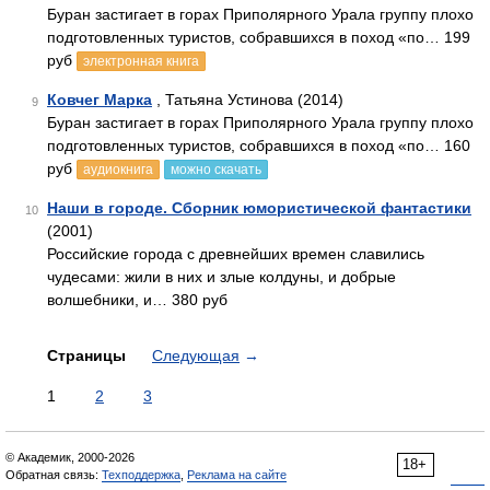
Буран застигает в горах Приполярного Урала группу плохо
подготовленных туристов, собравшихся в поход «по… 199
руб
электронная книга
Ковчег Марка
, Татьяна Устинова (2014)
9
Буран застигает в горах Приполярного Урала группу плохо
подготовленных туристов, собравшихся в поход «по… 160
руб
аудиокнига
можно скачать
Наши в городе. Сборник юмористической фантастики
10
(2001)
Российские города с древнейших времен славились
чудесами: жили в них и злые колдуны, и добрые
волшебники, и… 380 руб
Страницы
Следующая
→
1
2
3
© Академик, 2000-2026
18+
Обратная связь:
Техподдержка
,
Реклама на сайте