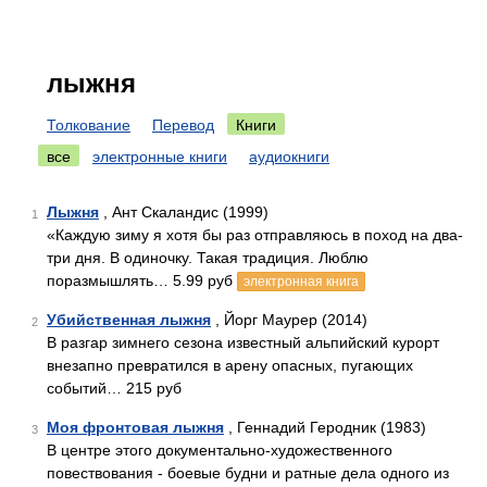
лыжня
Толкование
Перевод
Книги
все
электронные книги
аудиокниги
Лыжня
, Ант Скаландис (1999)
1
«Каждую зиму я хотя бы раз отправляюсь в поход на два-
три дня. В одиночку. Такая традиция. Люблю
поразмышлять… 5.99 руб
электронная книга
Убийственная лыжня
, Йорг Маурер (2014)
2
В разгар зимнего сезона известный альпийский курорт
внезапно превратился в арену опасных, пугающих
событий… 215 руб
Моя фронтовая лыжня
, Геннадий Геродник (1983)
3
В центре этого документально-художественного
повествования - боевые будни и ратные дела одного из