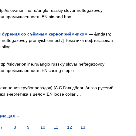
://slovarionline.ru/anglo russkiy slovar neftegazovoy
овая промышленность EN pin and box …
я бурения со съёмным керноприёмником
— &mdash;
ovar neftegazovoy promyishlennosti/] Тематики нефтегазовая
upling …
p://slovarionline.ru/anglo russkiy slovar neftegazovoy
вая промышленность EN casing nipple …
единения трубопроводов) [А.С.Гольдберг. Англо русский
ики энергетика в целом EN loose collar …
дующая
→
7
8
9
10
11
12
13