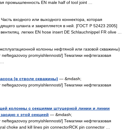
ая промышленность EN male half of tool joint …
Часть входного или выходного коннектора, которая
одящего шланга и закрепляется в ней. [ГОСТ Р 52423 2005]
 вентиляц. легких EN hose insert DE Schlauchnippel FR olive …
ксплуатационной колонны нефтяной или газовой скважины)
ovar neftegazovoy promyishlennosti/] Тематики нефтегазовая
 …
насоса (в стволе скважины)
— &mdash;
ovar neftegazovoy promyishlennosti/] Тематики нефтегазовая
щей колонны с секциями штуцерной линии и линии
заодно с этой секцией
— &mdash;
ovar neftegazovoy promyishlennosti/] Тематики нефтегазовая
al choke and kill lines pin connectorRCK pin connector …