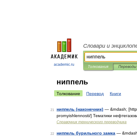
Словари и энциклоп
academic.ru
Толкования
Переводы
ниппель
Толкование
Перевод
Книги
ниппель (наконечник)
— &mdash; [http:/
21
promyishlennosti/] Тематики нефтегазо
Справочник технического переводчика
ниппель бурильного замка
— &mdash; [
22