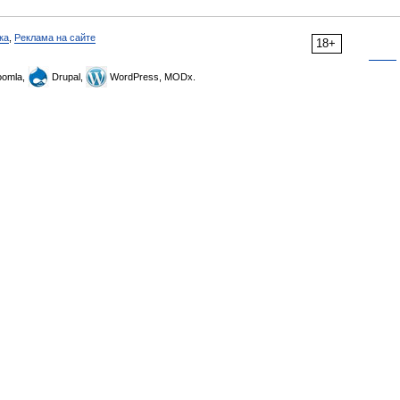
ка
,
Реклама на сайте
18+
omla,
Drupal,
WordPress, MODx.