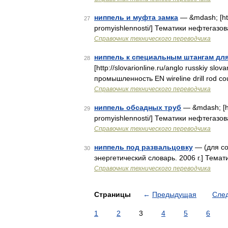
ниппель и муфта замка
— &mdash; [http
27
promyishlennosti/] Тематики нефтегаз
Справочник технического переводчика
ниппель к специальным штангам дл
28
[http://slovarionline.ru/anglo russkiy sl
промышленность EN wireline drill rod co
Справочник технического переводчика
ниппель обсадных труб
— &mdash; [htt
29
promyishlennosti/] Тематики нефтегазо
Справочник технического переводчика
ниппель под развальцовку
— (для со
30
энергетический словарь. 2006 г.] Темат
Справочник технического переводчика
Страницы
←
Предыдущая
Сле
1
2
3
4
5
6