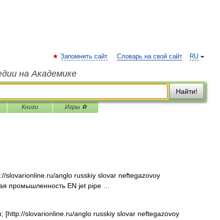
Запомнить сайт
Словарь на свой сайт
RU
едии на Академике
Найти!
Книги
Игры ⚽
/slovarionline.ru/anglo russkiy slovar neftegazovoy
вая промышленность EN jet pipe …
http://slovarionline.ru/anglo russkiy slovar neftegazovoy