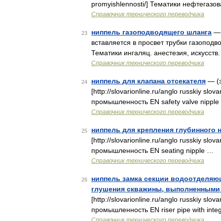
promyishlennosti/] Тематики нефтегазов
Справочник технического переводчика
ниппель газоподводящего шланга
— 
23
вставляется в просвет трубки газоподв
Тематики ингаляц. анестезия, искусств.
Справочник технического переводчика
ниппель для клапана отсекателя
— (э
24
[http://slovarionline.ru/anglo russkiy sl
промышленность EN safety valve nipple
Справочник технического переводчика
ниппель для крепления глубинного 
25
[http://slovarionline.ru/anglo russkiy sl
промышленность EN seating nipple …
Справочник технического переводчика
ниппель замка секции водоотделяю
26
глушения скважины, выполненными 
[http://slovarionline.ru/anglo russkiy sl
промышленность EN riser pipe with integr
Справочник технического переводчика