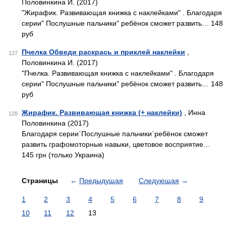
Половинкина И. (2017)
"Жирафик. Развивающая книжка с наклейками" . Благодаря
серии" Послушные пальчики" ребёнок сможет развить… 148
руб
Пчелка Обведи раскрась и приклей наклейки
,
127
Половинкина И. (2017)
"Пчелка. Развивающая книжка с наклейками" . Благодаря
серии" Послушные пальчики" ребёнок сможет развить… 148
руб
Жирафик. Развивающая книжка (+ наклейки)
, Инна
128
Половинкина (2017)
Благодаря серии`Послушные пальчики`ребёнок сможет
развить графомоторные навыки, цветовое восприятие…
145 грн (только Украина)
Страницы
←
Предыдущая
Следующая
→
1
2
3
4
5
6
7
8
9
10
11
12
13