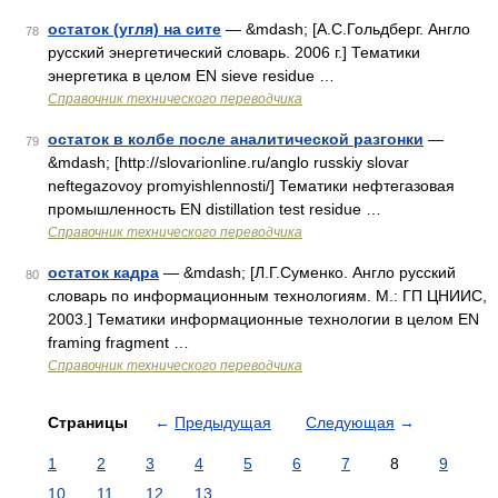
остаток (угля) на сите
— &mdash; [А.С.Гольдберг. Англо
78
русский энергетический словарь. 2006 г.] Тематики
энергетика в целом EN sieve residue …
Справочник технического переводчика
остаток в колбе после аналитической разгонки
—
79
&mdash; [http://slovarionline.ru/anglo russkiy slovar
neftegazovoy promyishlennosti/] Тематики нефтегазовая
промышленность EN distillation test residue …
Справочник технического переводчика
остаток кадра
— &mdash; [Л.Г.Суменко. Англо русский
80
словарь по информационным технологиям. М.: ГП ЦНИИС,
2003.] Тематики информационные технологии в целом EN
framing fragment …
Справочник технического переводчика
Страницы
←
Предыдущая
Следующая
→
1
2
3
4
5
6
7
8
9
10
11
12
13