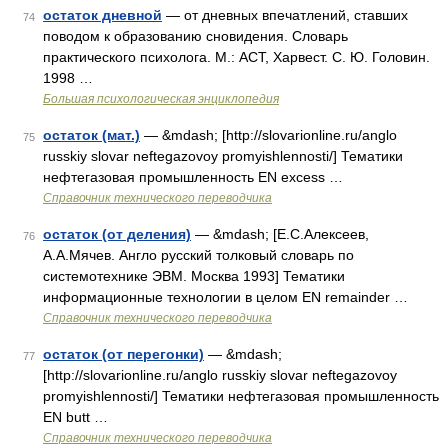
остаток дневной
— от дневных впечатлений, ставших
74
поводом к образованию сновидения. Словарь
практического психолога. М.: АСТ, Харвест. С. Ю. Головин.
1998 …
Большая психологическая энциклопедия
остаток (мат.)
— &mdash; [http://slovarionline.ru/anglo
75
russkiy slovar neftegazovoy promyishlennosti/] Тематики
нефтегазовая промышленность EN excess …
Справочник технического переводчика
остаток (от деления)
— &mdash; [Е.С.Алексеев,
76
А.А.Мячев. Англо русский толковый словарь по
системотехнике ЭВМ. Москва 1993] Тематики
информационные технологии в целом EN remainder …
Справочник технического переводчика
остаток (от перегонки)
— &mdash;
77
[http://slovarionline.ru/anglo russkiy slovar neftegazovoy
promyishlennosti/] Тематики нефтегазовая промышленность
EN butt …
Справочник технического переводчика