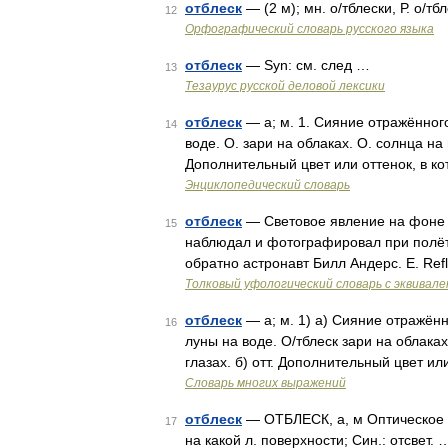
отблеск
— (2 м); мн. о/тблески, Р. о/тб
12
Орфографический словарь русского языка
отблеск
— Syn: см. след …
13
Тезаурус русской деловой лексики
отблеск
— а; м. 1. Сияние отражённого 
14
воде. О. зари на облаках. О. солнца на
Дополнительный цвет или оттенок, в к
Энциклопедический словарь
отблеск
— Световое явление на фоне 
15
наблюдал и фотографировал при полёте
обратно астронавт Билл Андерс. E. Ref
Толковый уфологический словарь с эквивал
отблеск
— а; м. 1) а) Сияние отражённо
16
луны на воде. О/тблеск зари на облака
глазах. б) отт. Дополнительный цвет ил
Словарь многих выражений
отблеск
— ОТБЛЕСК, а, м Оптическое 
17
на какой л. поверхности; Син.: отсве