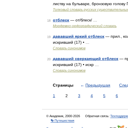
листву на бульваре, бронзовую голову
Толковый словарь русских существительны
отблеск
— от/блеск/ …
18
Морфемно-орфографический словарь
дававший яркий отблеск
— прил., ко
19
искривший (17) • …
Словарь синонимов
дававший сверкающий отблеск
— пр
20
искривший (17) • искр …
Словарь синонимов
Страницы
←
Предыдущая
Сле
1
2
3
4
5
6
© Академик, 2000-2026
Обратная связь:
Техподдерж
👣 Путешествия