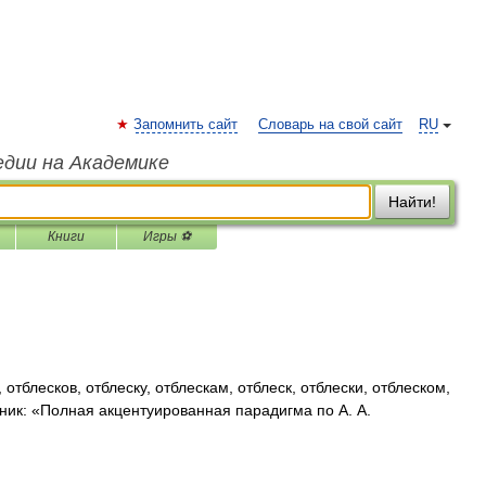
Запомнить сайт
Словарь на свой сайт
RU
едии на Академике
Найти!
Книги
Игры ⚽
 отблесков, отблеску, отблескам, отблеск, отблески, отблеском,
чник: «Полная акцентуированная парадигма по А. А.