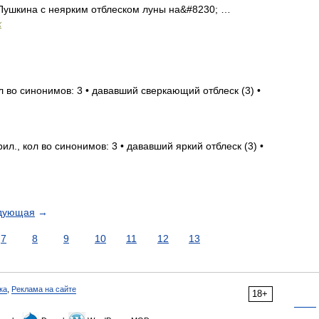
 Пушкина с неярким отблеском луны на&#8230; …
х
л во синонимов: 3 • дававший сверкающий отблеск (3) •
ил., кол во синонимов: 3 • дававший яркий отблеск (3) •
дующая
→
7
8
9
10
11
12
13
ка
,
Реклама на сайте
18+