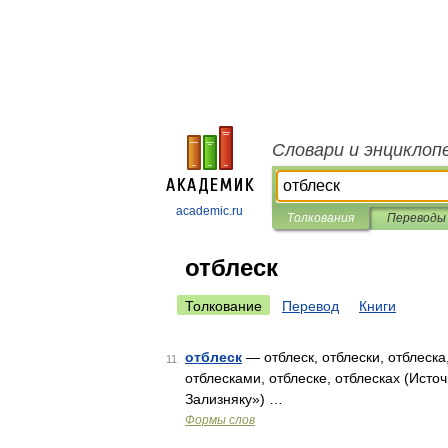
Словари и энциклоп
academic.ru
Толкования
Переводы
отблеск
Толкование
Перевод
Книги
отблеск
— отблеск, отблески, отблеска,
11
отблесками, отблеске, отблесках (Исто
Зализняку») …
Формы слов