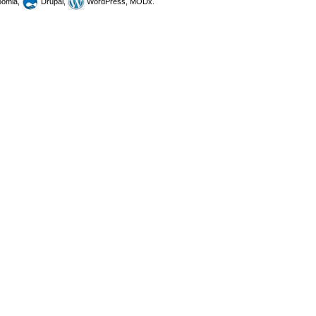
omla,
Drupal,
WordPress, MODx.