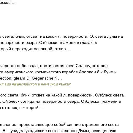
лесков …
света; блик, отсвет на какой л. поверхности. О. света луны на
 поверхности озера. Отблески пламени в глазах. //
оторый переходит основной; отлив …
чёрного небосвода, противостоявшее Солнцу, которое
 американского космического корабля Аполлон 8 к Луне и
lection, gleam D. Gegenschein …
ентами на английском и немецком языках
го света; блик, отсвет на какой л. поверхности. О/тблеск света
х. О/тблеск солнца на поверхности озера. Отблески пламени в
и оттенок, в который …
явление, представляющее собой сияние отраженного света
т. … Я… увидел уходившие ввысь колонны Думы, освещенную