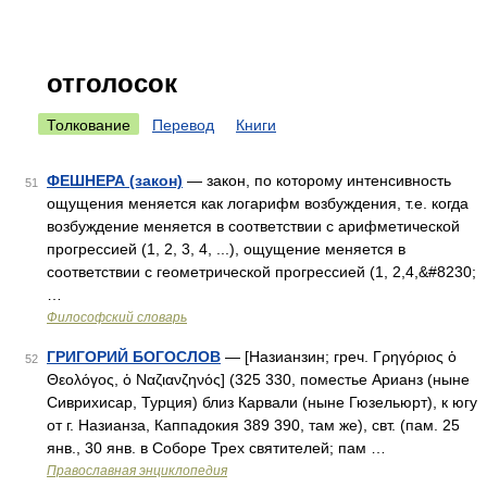
отголосок
Толкование
Перевод
Книги
ФЕШНЕРА (закон)
— закон, по которому интенсивность
51
ощущения меняется как логарифм возбуждения, т.е. когда
возбуждение меняется в соответствии с арифметической
прогрессией (1, 2, 3, 4, ...), ощущение меняется в
соответствии с геометрической прогрессией (1, 2,4,&#8230;
…
Философский словарь
ГРИГОРИЙ БОГОСЛОВ
— [Назианзин; греч. Γρηγόριος ὁ
52
Θεολόγος, ὁ Ναζιανζηνός] (325 330, поместье Арианз (ныне
Сиврихисар, Турция) близ Карвали (ныне Гюзельюрт), к югу
от г. Назианза, Каппадокия 389 390, там же), свт. (пам. 25
янв., 30 янв. в Соборе Трех святителей; пам …
Православная энциклопедия