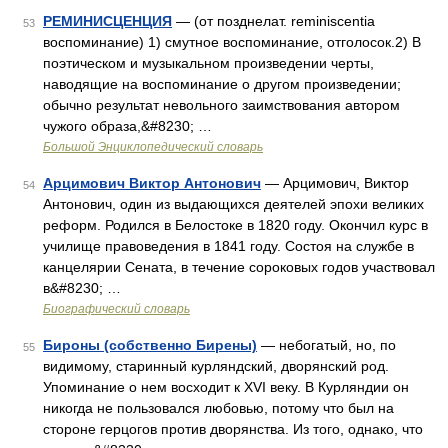
РЕМИНИСЦЕНЦИЯ
— (от позднелат. reminiscentia
53
воспоминание) 1) смутное воспоминание, отголосок.2) В
поэтическом и музыкальном произведении черты,
наводящие на воспоминание о другом произведении;
обычно результат невольного заимствования автором
чужого образа,&#8230; …
Большой Энциклопедический словарь
Арцимович Виктор Антонович
— Арцимович, Виктор
54
Антонович, один из выдающихся деятелей эпохи великих
реформ. Родился в Белостоке в 1820 году. Окончил курс в
училище правоведения в 1841 году. Состоя на службе в
канцелярии Сената, в течение сороковых годов участвовал
в&#8230; …
Биографический словарь
Бироны (собственно Бирены)
— небогатый, но, по
55
видимому, старинный курляндский, дворянский род.
Упоминание о нем восходит к XVI веку. В Курляндии он
никогда не пользовался любовью, потому что был на
стороне герцогов против дворянства. Из того, однако, что