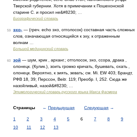
Тверской губернии. Хотя в примечании к Пошехонской
старине С. и просил не&#8230; …
Биографический словарь
эхо-
— (греч. echo эхо, отголосок) составная часть сложных
59
слов, означающая относящийся к эху, к отраженным
волнам …
Большой медицинский словарь
зой
— шум, крик , арханг.; отголосок, эхо, ссора, драка ,
60
олонецк. (Кулик.), зоить громко кричать, бушевать, охать ,
олонецк. Вероятно, к зиять, зевать; см. Мi. ЕW 403; Брандт,
РФВ 18, 39; Перссон, Beitr. 119; Преобр. I, 252. Сюда же
назойливый, назой&#8230; …
Этимологический словарь русского языка Макса Фасмера
Страницы
←
Предыдущая
Следующая
→
1
2
3
4
5
6
7
8
9
10
11
12
13