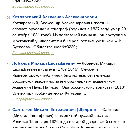
один из&#8230; …
Биографический словарь
Котляревский Александр Александрович
—
56
Котляревский, Александр Александрович известный
славист, археолог и этнограф (родился в 1837 году, умер 29
сентября 1881 года). Из полтавской гимназии он поступил в
Московский университет и был ревностным учеником Ф.И.
Буслаева . Общественное&#8230; …
Биографический словарь
Лобанов Михаил Евстафьевич
— Лобанов, Михаил
57
Евстафьевич писатель (1787 1846). Служил в
Императорской публичной библиотеке, был членом
российской академии, затем ординарным академиком
Академии Наук. Написал: Ода российскому воинству (1813),
Элегия при гробнице князя Кутузова …
Биографический словарь
Салтыков Михаил Евграфович (Щедрин)
— Салтыков
58
(Михаил Евграфович) знаменитый русский писатель.
Родился 15 января 1826 года в старой дворянской семье, в
имении родителей, селе Спас Угол, Калязинского уезда