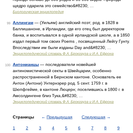
щедро одарила это семейство&#8230; …
Биологическая энциклопедия
Аллингам
— (Уильям) английский поэт; род. в 1828 в
99
Баллишаноне, в Ирландии, где его отец был директором
банка, и воспитывался в одной ирландской школе, а в 1850
издал первый том своих Poems , посвященный Лейгу Гунту.
Впоследствии им были изданы Day and&#8230; …
Энциклопедический словарь Ф.А. Брокгауза и И.А. Ефрона
Антонианцы
— последователи новейшей
100
антиномистической секты в Швейцарии, особенно
распространенной в Бернском кантоне. Основатель ее
Антон (Антони) Унтернэрер род. 5 сент. 1759 г. в
Шюпфгейме, в кантоне Люцерн; поселившись в 1800 г. в
Амсолдингене близ Тука,&#8230; …
Энциклопедический словарь Ф.А. Брокгауза и И.А. Ефрона
Страницы
←
Предыдущая
Следующая
→
1
2
3
4
5
6
7
8
9