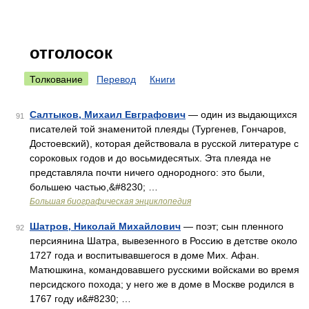
отголосок
Толкование
Перевод
Книги
Салтыков, Михаил Евграфович
— один из выдающихся
91
писателей той знаменитой плеяды (Тургенев, Гончаров,
Достоевский), которая действовала в русской литературе с
сороковых годов и до восьмидесятых. Эта плеяда не
представляла почти ничего однородного: это были,
большею частью,&#8230; …
Большая биографическая энциклопедия
Шатров, Николай Михайлович
— поэт; сын пленного
92
персиянина Шатра, вывезенного в Россию в детстве около
1727 года и воспитывавшегося в доме Мих. Афан.
Матюшкина, командовавшего русскими войсками во время
персидского похода; у него же в доме в Москве родился в
1767 году и&#8230; …