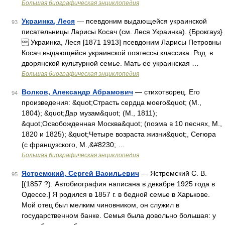
Большая биографическая энциклопедия
Украинка, Леся
— псевдоним выдающейся украинской
93
писательницы Ларисы Косач (см. Леся Украинка). {Брокгауз}
 Украинка, Леся [1871 1913] псевдоним Ларисы Петровны
Косач выдающейся украинской поэтессы классика. Род. в
дворянской культурной семье. Мать ее украинская …
Большая биографическая энциклопедия
Волков, Александр Абрамович
— стихотворец. Его
94
произведения: &quot;Страсть сердца моего&quot; (М.,
1804); &quot;Дар музам&quot; (М., 1811);
&quot;Освобожденная Москва&quot; (поэма в 10 песнях, М.,
1820 и 1825); &quot;Четыре возраста жизни&quot;, Сегюра
(с французского, М.,&#8230; …
Большая биографическая энциклопедия
Ястремский, Сергей Васильевич
— Ястремский С. В.
95
[(1857 ?). Автобиография написана в декабре 1925 года в
Одессе.] Я родился в 1857 г. в бедной семье в Харькове.
Мой отец был мелким чиновником, он служил в
государственном банке. Семья была довольно большая: у