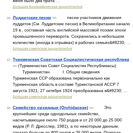
меня было два брата …
Большая биографическая энциклопедия
Луддитские песни
— песни участников движения
96
луддитов (См. Луддитские песни) в Великобритании начало
19 в., составная часть английской массовой поэзии эпохи
промышленного переворота. Сохранились в небольшом
количестве (иногда в отрывках) в рабочих семьях&#8230; …
Большая советская энциклопедия
Туркменская Советская Социалистическая республика
97
— (Туркменистан Совет Социалистик Республикасы)
Туркменистан. I. Общие сведения
Туркменская ССР образована первоначально как
Туркменская область в составе Туркестанской АССР 7
августа 1921; 27 октября 1924 преобразована в&#8230; …
Большая советская энциклопедия
Семейство орхидные (Orchidaceae)
— Это
98
крупнейшее среди однодольных семейство,
насчитывающее около 750 родов и от 20 000 до 25 000
видов (Р. Л. Дресслер, 1981), а по некоторым данным,
гораздо больше до 800 родов и 35 000 видов. Природа