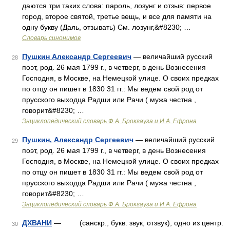
даются три таких слова: пароль, лозунг и отзыв: первое
город, второе святой, третье вещь, и все для памяти на
одну букву (Даль, отзывать) См. лозунг,&#8230; …
Словарь синонимов
Пушкин Александр Сергеевич
— величайший русский
28
поэт, род. 26 мая 1799 г., в четверг, в день Вознесения
Господня, в Москве, на Немецкой улице. О своих предках
по отцу он пишет в 1830 31 гг.: Мы ведем свой род от
прусского выходца Радши или Рачи ( мужа честна ,
говорит&#8230; …
Энциклопедический словарь Ф.А. Брокгауза и И.А. Ефрона
Пушкин, Александр Сергеевич
— величайший русский
29
поэт, род. 26 мая 1799 г., в четверг, в день Вознесения
Господня, в Москве, на Немецкой улице. О своих предках
по отцу он пишет в 1830 31 гг.: Мы ведем свой род от
прусского выходца Радши или Рачи ( мужа честна ,
говорит&#8230; …
Энциклопедический словарь Ф.А. Брокгауза и И.А. Ефрона
ДХВАНИ
— (санскр., букв. звук, отзвук), одно из центр.
30