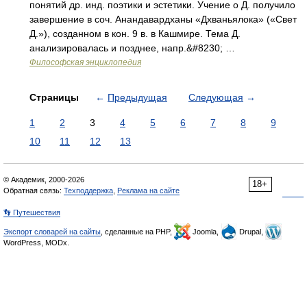
понятий др. инд. поэтики и эстетики. Учение о Д. получило
завершение в соч. Анандавардханы «Дхваньялока» («Свет
Д.»), созданном в кон. 9 в. в Кашмире. Тема Д.
анализировалась и позднее, напр.&#8230; …
Философская энциклопедия
Страницы
←
Предыдущая
Следующая
→
1
2
3
4
5
6
7
8
9
10
11
12
13
© Академик, 2000-2026
18+
Обратная связь:
Техподдержка
,
Реклама на сайте
👣 Путешествия
Экспорт словарей на сайты
, сделанные на PHP,
Joomla,
Drupal,
WordPress, MODx.