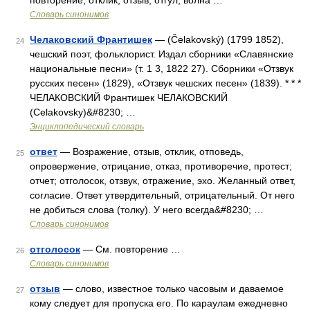
повторение, отклик, отзыв, отгул, волна …
Словарь синонимов
Челаковский Франтишек
— (Čelakovský) (1799 1852),
24
чешский поэт, фольклорист. Издал сборники «Славянские
национальные песни» (т. 1 3, 1822 27). Сборники «Отзвук
русских песен» (1829), «Отзвук чешских песен» (1839). * * *
ЧЕЛАКОВСКИЙ Франтишек ЧЕЛАКОВСКИЙ
(Celakovsky)&#8230; …
Энциклопедический словарь
ответ
— Возражение, отзыв, отклик, отповедь,
25
опровержение, отрицание, отказ, противоречие, протест;
отчет; отголосок, отзвук, отражение, эхо. Желанный ответ,
согласие. Ответ утвердительный, отрицательный. От него
не добиться слова (толку). У него всегда&#8230; …
Словарь синонимов
отголосок
— См. повторение …
26
Словарь синонимов
отзыв
— слово, известное только часовым и даваемое
27
кому следует для пропуска его. По караулам ежедневно