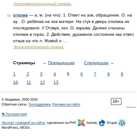
Телекоммуникационный словарь
отклик
— а; м. (на что). 1. Ответ на зов, обращение. О. на
50
ау . О. ребёнка на зов матери. На стук в дверь отклика не
последовало. // Отзвук, эхо. О. взрыва. Далеко слышны
отклики в горах. 2. Действие, душевное состояние как ответ,
отзыв на что л. Живой о …
Энциклопедический словарь
Страницы
←
Предыдущая
Следующая
→
1
2
3
4
5
6
7
8
9
10
11
12
13
© Академик, 2000-2026
18+
Обратная связь:
Техподдержка
,
Реклама на сайте
👣 Путешествия
Экспорт словарей на сайты
, сделанные на PHP,
Joomla,
Drupal,
WordPress, MODx.