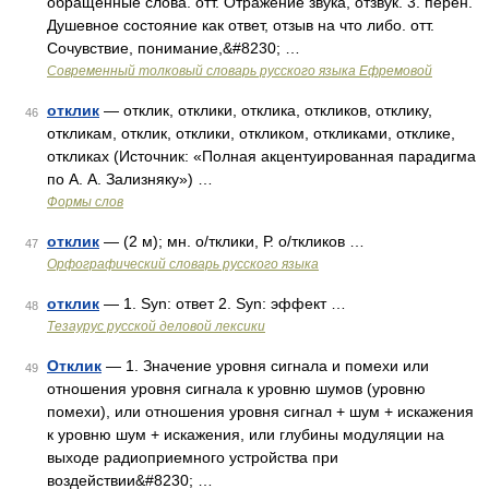
обращенные слова. отт. Отражение звука, отзвук. 3. перен.
Душевное состояние как ответ, отзыв на что либо. отт.
Сочувствие, понимание,&#8230; …
Современный толковый словарь русского языка Ефремовой
отклик
— отклик, отклики, отклика, откликов, отклику,
46
откликам, отклик, отклики, откликом, откликами, отклике,
откликах (Источник: «Полная акцентуированная парадигма
по А. А. Зализняку») …
Формы слов
отклик
— (2 м); мн. о/тклики, Р. о/ткликов …
47
Орфографический словарь русского языка
отклик
— 1. Syn: ответ 2. Syn: эффект …
48
Тезаурус русской деловой лексики
Отклик
— 1. Значение уровня сигнала и помехи или
49
отношения уровня сигнала к уровню шумов (уровню
помехи), или отношения уровня сигнал + шум + искажения
к уровню шум + искажения, или глубины модуляции на
выходе радиоприемного устройства при
воздействии&#8230; …