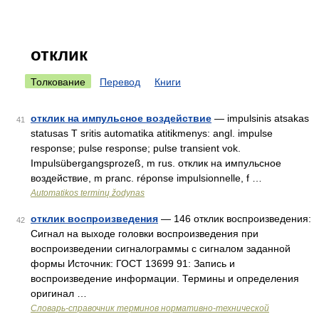
отклик
Толкование
Перевод
Книги
отклик на импульсное воздействие
— impulsinis atsakas
41
statusas T sritis automatika atitikmenys: angl. impulse
response; pulse response; pulse transient vok.
Impulsübergangsprozeß, m rus. отклик на импульсное
воздействие, m pranc. réponse impulsionnelle, f …
Automatikos terminų žodynas
отклик воспроизведения
— 146 отклик воспроизведения:
42
Сигнал на выходе головки воспроизведения при
воспроизведении сигналограммы с сигналом заданной
формы Источник: ГОСТ 13699 91: Запись и
воспроизведение информации. Термины и определения
оригинал …
Словарь-справочник терминов нормативно-технической