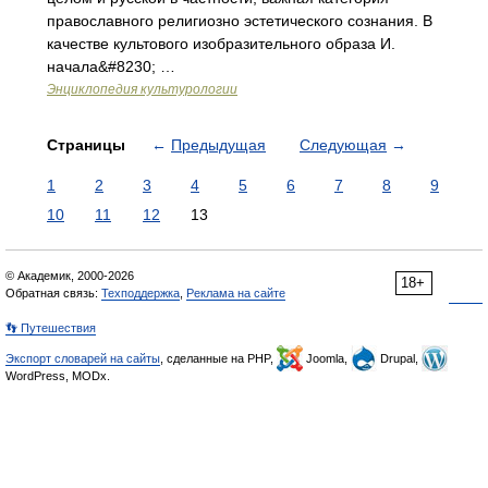
православного религиозно эстетического сознания. В
качестве культового изобразительного образа И.
начала&#8230; …
Энциклопедия культурологии
Страницы
←
Предыдущая
Следующая
→
1
2
3
4
5
6
7
8
9
10
11
12
13
© Академик, 2000-2026
18+
Обратная связь:
Техподдержка
,
Реклама на сайте
👣 Путешествия
Экспорт словарей на сайты
, сделанные на PHP,
Joomla,
Drupal,
WordPress, MODx.