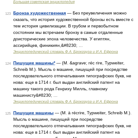
Большая советская энциклопедия
Бронза художественная
— Без преувеличения можно
123
сказать, что история художественной бронзы есть вместе с
тем история цивилизации. В грубом и первобытном
состоянии мы встречаем бронзу в самые отдаленные
доисторические эпоха человечества. У египтян,
ассирийцев, финикиян,&#8230; …
Энциклопедический словарь Ф.А. Брокгауза и И.А. Ефрона
Пишущие машины*
— (M. &agrave; réc rire, Typweiter,
124
Schreib M.). Мысль о машине, пишущей при посредстве
последовательного отпечатывания типографских букв, не
нова: еще в 1714 г. был выдан английский патент на
машину такого рода Генриху Милль, главному
машинисту&#8230; …
Энциклопедический словарь Ф.А. Брокгауза и И.А. Ефрона
Пишущие машины
— (M. à récrire, Typweiter, Schreib M.).
125
Мысль о машине, пишущей при посредстве
последовательного отпечатывания типографских букв, не
нова: еще в 1714 г. был выдан английский патент на