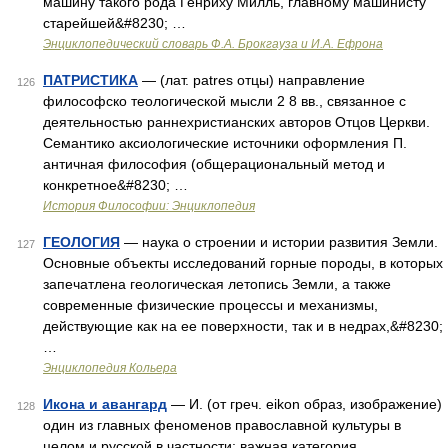
машину такого рода Генриху Милль, главному машинисту
старейшей&#8230; …
Энциклопедический словарь Ф.А. Брокгауза и И.А. Ефрона
ПАТРИСТИКА
— (лат. patres отцы) направление
126
философско теологической мысли 2 8 вв., связанное с
деятельностью раннехристианских авторов Отцов Церкви.
Семантико аксиологические источники оформления П.
античная философия (общерациональный метод и
конкретное&#8230; …
История Философии: Энциклопедия
ГЕОЛОГИЯ
— наука о строении и истории развития Земли.
127
Основные объекты исследований горные породы, в которых
запечатлена геологическая летопись Земли, а также
современные физические процессы и механизмы,
действующие как на ее поверхности, так и в недрах,&#8230;
…
Энциклопедия Кольера
Икона и авангард
— И. (от греч. eikon образ, изображение)
128
один из главных феноменов православной культуры в
целом и русской в частности; важная категория