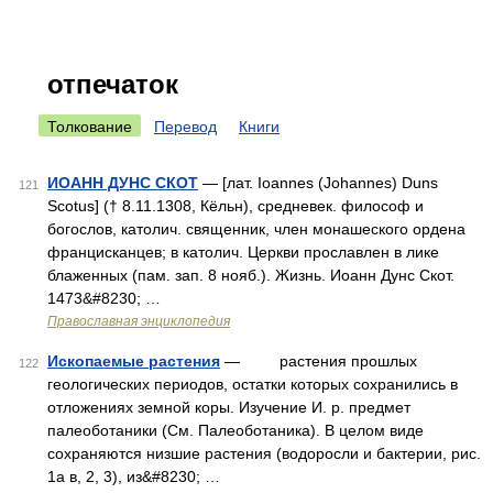
отпечаток
Толкование
Перевод
Книги
ИОАНН ДУНС СКОТ
— [лат. Ioannes (Johannes) Duns
121
Scotus] († 8.11.1308, Кёльн), средневек. философ и
богослов, католич. священник, член монашеского ордена
францисканцев; в католич. Церкви прославлен в лике
блаженных (пам. зап. 8 нояб.). Жизнь. Иоанн Дунс Скот.
1473&#8230; …
Православная энциклопедия
Ископаемые растения
— растения прошлых
122
геологических периодов, остатки которых сохранились в
отложениях земной коры. Изучение И. р. предмет
палеоботаники (См. Палеоботаника). В целом виде
сохраняются низшие растения (водоросли и бактерии, рис.
1а в, 2, 3), из&#8230; …