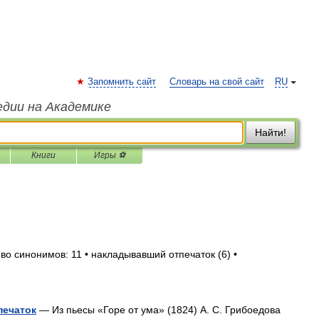
Запомнить сайт
Словарь на свой сайт
RU
едии на Академике
Найти!
Книги
Игры ⚽
во синонимов: 11 • накладывавший отпечаток (6) •
печаток
— Из пьесы «Горе от ума» (1824) А. С. Грибоедова