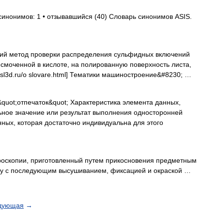
синонимов: 1 • отзывавшийся (40) Словарь синонимов ASIS.
й метод проверки распределения сульфидных включений
смоченной в кислоте, на полированную поверхность листа,
//sl3d.ru/o slovare.html] Тематики машиностроение&#8230; …
uot;отпечаток&quot; Характеристика элемента данных,
ьное значение или результат выполнения односторонней
ных, которая достаточно индивидуальна для этого
оскопии, приготовленный путем прикосновения предметным
ану с последующим высушиванием, фиксацией и окраской …
дующая
→