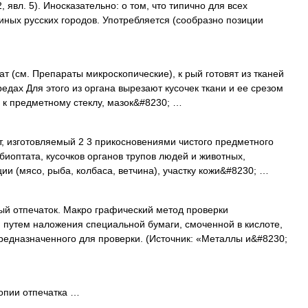
, явл. 5). Иносказательно: о том, что типично для всех
 иных русских городов. Употребляется (сообразно позиции
 (см. Препараты микроскопические), к рый готовят из тканей
редах Для этого из органа вырезают кусочек ткани и ее срезом
) к предметному стеклу, мазок&#8230; …
 изготовляемый 2 3 прикосновениями чистого предметного
 биоптата, кусочков органов трупов людей и животных,
ии (мясо, рыба, колбаса, ветчина), участку кожи&#8230; …
ный отпечаток. Макро графический метод проверки
путем наложения специальной бумаги, смоченной в кислоте,
редназначенного для проверки. (Источник: «Металлы и&#8230;
опии отпечатка …