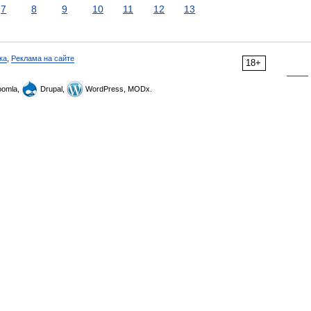
7
8
9
10
11
12
13
ка
,
Реклама на сайте
18+
omla,
Drupal,
WordPress, MODx.