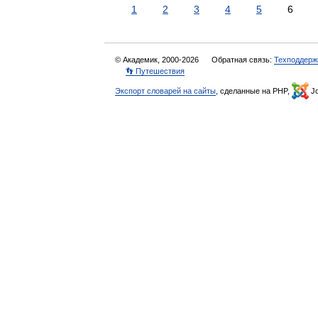
1
2
3
4
5
6
© Академик, 2000-2026
Обратная связь:
Техподдерж
👣 Путешествия
Экспорт словарей на сайты
, сделанные на PHP,
Jo