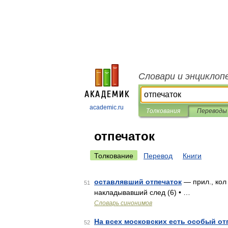
Словари и энциклоп
academic.ru
Толкования
Переводы
отпечаток
Толкование
Перевод
Книги
оставлявший отпечаток
— прил., кол 
51
накладывавший след (6) • …
Словарь синонимов
На всех московских есть особый от
52