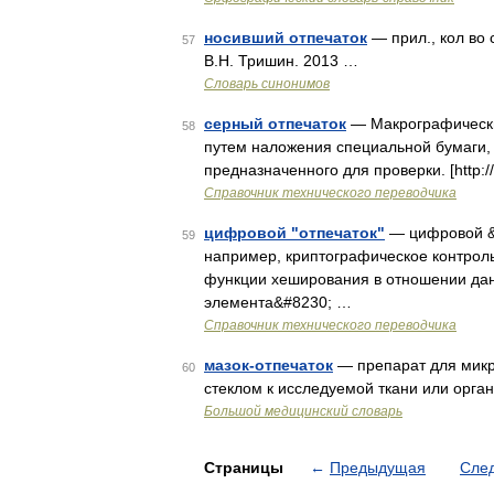
носивший отпечаток
— прил., кол во 
57
В.Н. Тришин. 2013 …
Словарь синонимов
серный отпечаток
— Макрографически
58
путем наложения специальной бумаги, 
предназначенного для проверки. [http:
Справочник технического переводчика
цифровой "отпечаток"
— цифровой &q
59
например, криптографическое контрол
функции хеширования в отношении дан
элемента&#8230; …
Справочник технического переводчика
мазок-отпечаток
— препарат для микр
60
стеклом к исследуемой ткани или орг
Большой медицинский словарь
Страницы
←
Предыдущая
Сле