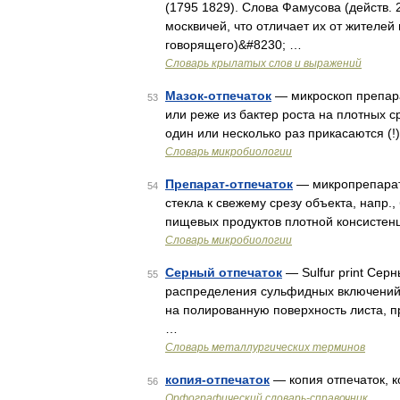
(1795 1829). Слова Фамусова (действ. 2
москвичей, что отличает их от жителей
говорящего)&#8230; …
Словарь крылатых слов и выражений
Мазок-отпечаток
— микроскоп препарат
53
или реже из бактер роста на плотных с
один или несколько раз прикасаются (!
Словарь микробиологии
Препарат-отпечаток
— микропрепарат,
54
стекла к свежему срезу объекта, напр.,
пищевых продуктов плотной консистенц
Словарь микробиологии
Серный отпечаток
— Sulfur print Сер
55
распределения сульфидных включений 
на полированную поверхность листа, п
…
Словарь металлургических терминов
копия-отпечаток
— копия отпечаток, к
56
Орфографический словарь-справочник