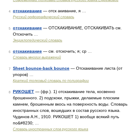
Современный толковый словарь русского языка Ефремовой
отскакивание
— отск акивание, я …
4
Русский орфографический словарь
отскакивание
— ОТСКАКИВАНИЕ, ОТСКАКИВАТЬ см.
5
Отскочить …
Энциклопедический словарь
отскакивание
— см. отскочить; я; ср …
6
Словарь многих выражений
Sheet bounce-back bounce
— Отскакивание листа (от
7
упоров) …
Краткий толковый словарь по полиграфии
РИКОШЕТ
— (фр.). 1) отскакивание тела, косвенно
8
брошенного. 2) подскоки, прыжки, делаемые плоским
камнем, брошенным вкось на поверхность воды. Словарь
иностранных слов, вошедших в состав русского языка.
Чудинов А.Н., 1910. РИКОШЕТ 1) вообще всякий путь
по&#8230; …
Словарь иностранных слов русского языка