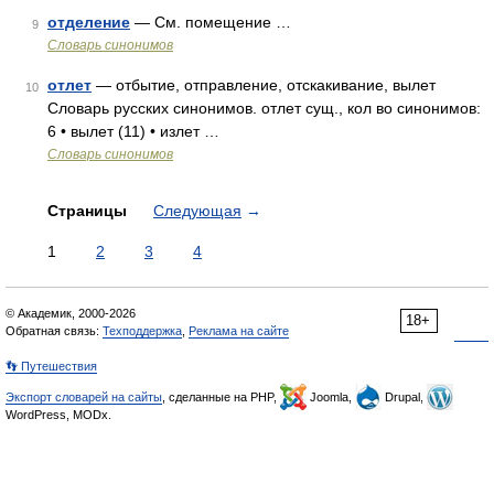
отделение
— См. помещение …
9
Словарь синонимов
отлет
— отбытие, отправление, отскакивание, вылет
10
Словарь русских синонимов. отлет сущ., кол во синонимов:
6 • вылет (11) • излет …
Словарь синонимов
Страницы
Следующая
→
1
2
3
4
© Академик, 2000-2026
18+
Обратная связь:
Техподдержка
,
Реклама на сайте
👣 Путешествия
Экспорт словарей на сайты
, сделанные на PHP,
Joomla,
Drupal,
WordPress, MODx.