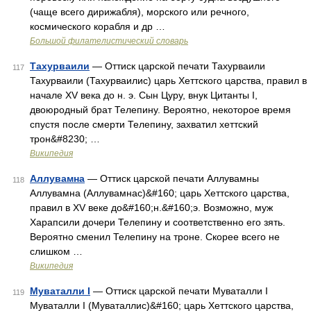
(чаще всего дирижабля), морского или речного,
космического корабля и др …
Большой филателистический словарь
Тахурваили
— Оттиск царской печати Тахурваили
117
Тахурваили (Тахурваилис) царь Хеттского царства, правил в
начале XV века до н. э. Сын Цуру, внук Цитанты I,
двоюродный брат Телепину. Вероятно, некоторое время
спустя после смерти Телепину, захватил хеттский
трон&#8230; …
Википедия
Аллувамна
— Оттиск царской печати Аллувамны
118
Аллувамна (Аллувамнас)&#160; царь Хеттского царства,
правил в XV веке до&#160;н.&#160;э. Возможно, муж
Харапсили дочери Телепину и соответственно его зять.
Вероятно сменил Телепину на троне. Скорее всего не
слишком …
Википедия
Муваталли I
— Оттиск царской печати Муваталли I
119
Муваталли I (Муваталлис)&#160; царь Хеттского царства,