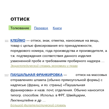
оттиск
Толкование
Перевод
Книги
КЛЕЙМО
— оттиск, знак, отметка, наносимые на вещь,
111
товар с целью фиксирования его принадлежности,
порядкового номера, года производства и производителя, а
т.ж. подтверждения соответствия данного изделия
узаконенной пробе и требованиям пробирного надзора …
Энциклопедический словарь экономики и права
ПАУШАЛЬНАЯ ФРАНКИРОВКА
— оттиск на массовых
112
отправлениях штампа (обычно прямоугольной формы) с
надписью (франц. и яз. страны) «Паушальная
франкировка» и назв. почт, отделения. Обычно наносится
типогр. способом. Использ. в ФРГ, Швейцарии,
Лихтенштейне и др …
Большой филателистический словарь