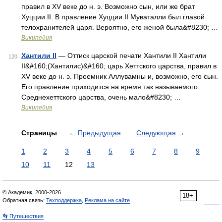
правил в XV веке до н. э. Возможно сын, или же брат
Хуцции II. В правление Хуцции II Муваталли был главой
телохранителей царя. Вероятно, его женой была&#8230; …
Википедия
Хантили II
— Оттиск царской печати Хантили II Хантили
120
II&#160;(Хантилис)&#160; царь Хеттского царства, правил в
XV веке до н. э. Преемник Аллувамны и, возможно, его сын.
Его правление приходится на время так называемого
Среднехеттского царства, очень мало&#8230; …
Википедия
Страницы
←
Предыдущая
Следующая
→
1
2
3
4
5
6
7
8
9
10
11
12
13
© Академик, 2000-2026
18+
Обратная связь:
Техподдержка
,
Реклама на сайте
👣 Путешествия