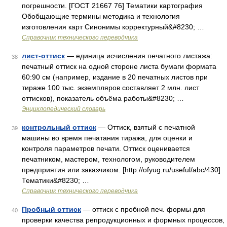
погрешности. [ГОСТ 21667 76] Тематики картография
Обобщающие термины методика и технология
изготовления карт Синонимы корректурный&#8230; …
Справочник технического переводчика
лист-оттиск
— единица исчисления печатного листажа:
38
печатный оттиск на одной стороне листа бумаги формата
60:90 см (например, издание в 20 печатных листов при
тираже 100 тыс. экземпляров составляет 2 млн. лист
оттисков), показатель объёма работы&#8230; …
Энциклопедический словарь
контрольный оттиск
— Оттиск, взятый с печатной
39
машины во время печатания тиража, для оценки и
контроля параметров печати. Оттиск оценивается
печатником, мастером, технологом, руководителем
предприятия или заказчиком. [http://ofyug.ru/useful/abc/430]
Тематики&#8230; …
Справочник технического переводчика
Пробный оттиск
— оттиск с пробной печ. формы для
40
проверки качества репродукционных и формных процессов,