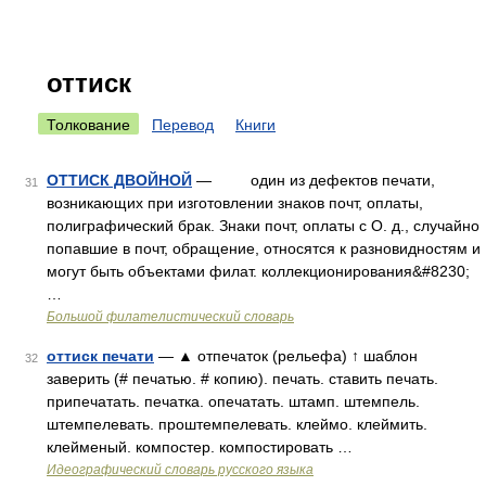
оттиск
Толкование
Перевод
Книги
ОТТИСК ДВОЙНОЙ
— один из дефектов печати,
31
возникающих при изготовлении знаков почт, оплаты,
полиграфический брак. Знаки почт, оплаты с О. д., случайно
попавшие в почт, обращение, относятся к разновидностям и
могут быть объектами филат. коллекционирования&#8230;
…
Большой филателистический словарь
оттиск печати
— ▲ отпечаток (рельефа) ↑ шаблон
32
заверить (# печатью. # копию). печать. ставить печать.
припечатать. печатка. опечатать. штамп. штемпель.
штемпелевать. проштемпелевать. клеймо. клеймить.
клейменый. компостер. компостировать …
Идеографический словарь русского языка