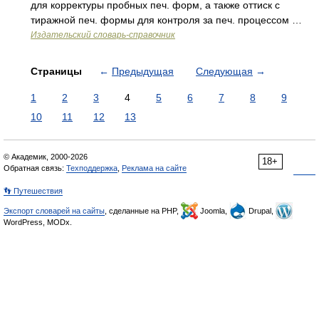
для корректуры пробных печ. форм, а также оттиск с
тиражной печ. формы для контроля за печ. процессом …
Издательский словарь-справочник
Страницы
←
Предыдущая
Следующая
→
1
2
3
4
5
6
7
8
9
10
11
12
13
© Академик, 2000-2026
18+
Обратная связь:
Техподдержка
,
Реклама на сайте
👣 Путешествия
Экспорт словарей на сайты
, сделанные на PHP,
Joomla,
Drupal,
WordPress, MODx.