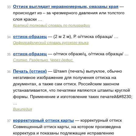
Оттиск выглядит неравномерным, смазаны края
—
33
происходит из – за чрезмерного давления или толстого
слоя краски …
Краткий толковый словарь по полиграфии
оттиск-образец
— (2 м 2 м), Р. о/ттиска образца/ …
34
Орфографический словарь русского языка
оттиск-образец
— о/ттиск образе/ц, о/ттиска образца/ …
35
Слитно. Раздельно. Через дефис.
Печать (оттиск)
— Штамп (печать) выпуклое, обычно
36
негативное изображение для получения оттиска на
документах, а также сам оттиск. Российским законом
устанавливается, что печатями являются штампы круглой
формы. Применение и изготовление таких печатей&#8230;
…
Википедия
корректурный оттиск карты
— корректурный оттиск
37
Совмещенный оттиск карты, на котором произведена
корректура и показаны подлежащие исправлению