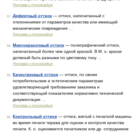
Реклама и полиграфия
Дефектный оттиск
— оттиск, напечатанный с
57
отклонениями от параметров качества или имеющий
механические повреждения …
Реклама и полиграфия
Многокрасочный оттиск
— полиграфический оттиск,
58
напечатанный более чем одной краской. В М. о. краски
должный быть разными по цветовому тону …
Реклама и полиграфия
Качественный оттиск
— оттиск, по своим
59
потребительским и эстетическим параметрам
удовлетворяющий требованиям заказчика и
соответствующий показателям нормативно технической
документации …
Реклама и полиграфия
Контрольный оттиск
— оттиск, взятый с печатной машины
60
во время печати тиража для оценки и контроля качества
печати. К. о. оценивается печатником или др. сотрудником