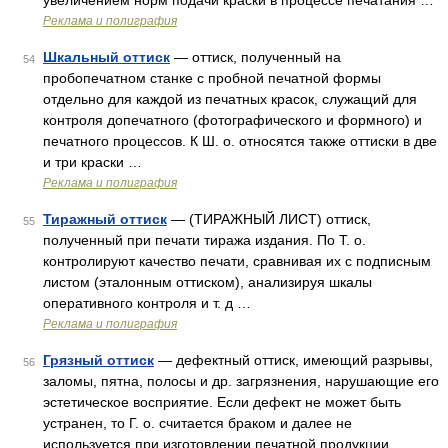
увеличением норм подачи краски в процессе печатания …
Реклама и полиграфия
Шкальный оттиск
— оттиск, полученный на
54
пробопечатном станке с пробной печатной формы
отдельно для каждой из печатных красок, служащий для
контроля допечатного (фотографического и формного) и
печатного процессов. К Ш. о. относятся также оттиски в две
и три краски …
Реклама и полиграфия
Тиражный оттиск
— (ТИРАЖНЫЙ ЛИСТ) оттиск,
55
полученный при печати тиража издания. По Т. о.
контролируют качество печати, сравнивая их с подписным
листом (эталонным оттиском), анализируя шкалы
оперативного контроля и т. д …
Реклама и полиграфия
Грязный оттиск
— дефектный оттиск, имеющий разрывы,
56
заломы, пятна, полосы и др. загрязнения, нарушающие его
эстетическое восприятие. Если дефект не может быть
устранен, то Г. о. считается браком и далее не
используется при изготовлении печатной продукции …