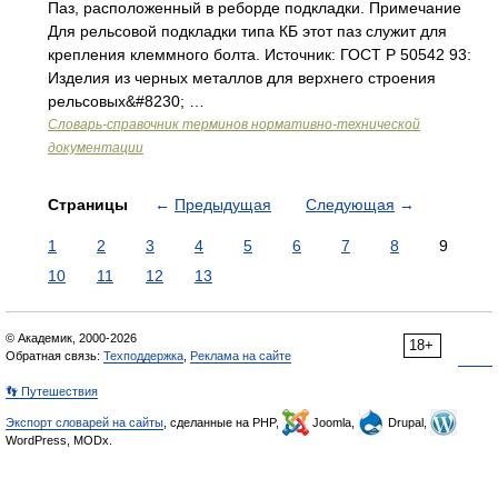
Паз, расположенный в реборде подкладки. Примечание
Для рельсовой подкладки типа КБ этот паз служит для
крепления клеммного болта. Источник: ГОСТ Р 50542 93:
Изделия из черных металлов для верхнего строения
рельсовых&#8230; …
Словарь-справочник терминов нормативно-технической
документации
Страницы
←
Предыдущая
Следующая
→
1
2
3
4
5
6
7
8
9
10
11
12
13
© Академик, 2000-2026
18+
Обратная связь:
Техподдержка
,
Реклама на сайте
👣 Путешествия
Экспорт словарей на сайты
, сделанные на PHP,
Joomla,
Drupal,
WordPress, MODx.