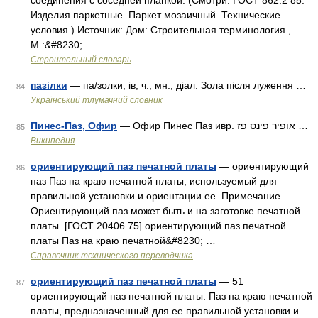
соединения с соседней планкой. (Смотри: ГОСТ 862.2 85.
Изделия паркетные. Паркет мозаичный. Технические
условия.) Источник: Дом: Строительная терминология ,
М.:&#8230; …
Строительный словарь
пазілки
— па/золки, ів, ч., мн., діал. Зола після луження …
84
Український тлумачний словник
Пинес-Паз, Офир
— Офир Пинес Паз ивр. אופיר פינס פז‎ …
85
Википедия
ориентирующий паз печатной платы
— ориентирующий
86
паз Паз на краю печатной платы, используемый для
правильной установки и ориентации ее. Примечание
Ориентирующий паз может быть и на заготовке печатной
платы. [ГОСТ 20406 75] ориентирующий паз печатной
платы Паз на краю печатной&#8230; …
Справочник технического переводчика
ориентирующий паз печатной платы
— 51
87
ориентирующий паз печатной платы: Паз на краю печатной
платы, предназначенный для ее правильной установки и