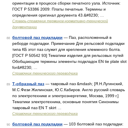
ориентации в процессе сборки печатного узла. Источник:
ГОСТ Р 53386 2009: Платы печатные. Термины и
определения оригинал документа 43.&#8230; …
Словарь-справочник терминов нормативно-технической
документации
болтовой паз подкладки
— Паз, расположенный в
88
реборде подкладки. Примечание Для рельсовой подкладки
типа КБ этот паз служит для крепления клеммного болта.
[ГОСТ Р 50542 93] Тематики изделия для рельсовых путей
Обобщающие термины элементы подкладок EN tie plate slot
for&#8230; …
Справочник технического переводчика
Т-образный паз
— тавровый паз &mdash; [Я.Н.Лугинский,
89
М.С.Фези Жилинская, Ю.С.Кабиров. Англо русский словарь
по электротехнике и электроэнергетике, Москва, 1999 г.]
Тематики электротехника, основные понятия Синонимы
тавровый паз EN T skirt …
Справочник технического переводчика
болтовой паз подкладки
— 103 болтовой паз подкладки:
90