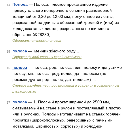
Полоса
— Полоса: плоское прокатанное изделие
14
прямоугольного поперечного сечения равномерной
толщиной от 0,20 до 12,00 мм, полученное из ленты,
разрезанной на длины с обрезанной кромкой и (или) из
холоднокатаных листов, разрезанных по ширине с
обрезанной&#8230; …
Официальная терминология
полоса
— іменник жіночого роду …
15
Орфографічний словник української мови
полоса
— полоса, род. полосы, вин. полосу и допустимо
16
полосу; мн. полосы, род. полос, дат. полосам (не
рекомендуется род. полос, дат. полосам) …
Словарь трудностей произношения и ударения в современном
русском языке
полоса
— 1. Плоский прокат шириной до 2500 мм,
17
сматываемый на стане в рулон и поставляемый в листах
или в рулонах. Полосы изготавливают на станах горячей
прокатки (широкополосных, реверсивных с печными
моталками, штрипсовых, сортовых) и холодной