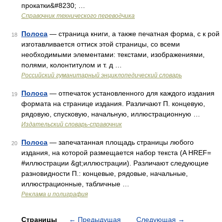
прокатки&#8230; …
Справочник технического переводчика
Полоса
— страница книги, а также печатная форма, с к рой
18
изготавливается оттиск этой страницы, со всеми
необходимыми элементами: текстами, изображениями,
полями, колонтитулом и т. д …
Российский гуманитарный энциклопедический словарь
Полоса
— отпечаток установленного для каждого издания
19
формата на странице издания. Различают П. концевую,
рядовую, спусковую, начальную, иллюстрационную …
Издательский словарь-справочник
Полоса
— запечатанная площадь страницы любого
20
издания, на которой размещается набор текста (A HREF=
#иллюстрации &gt;иллюстрации). Различают следующие
разновидности П.: концевые, рядовые, начальные,
иллюстрационные, табличные …
Реклама и полиграфия
Страницы
←
Предыдущая
Следующая
→