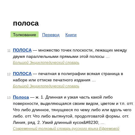
полоса
Толкование
Перевод
Книги
ПОЛОСА
— множество точек плоскости, лежащих между
11
двумя параллельными прямыми этой полосы …
Большой Энциклопедический словарь
ПОЛОСА
— печатная в полиграфии всякая страница в
12
наборе или оттиске печатного издания …
Большой Энциклопедический словарь
Полоса
— ж. 1. Длинная и узкая часть какой либо
13
поверхности, выделяющаяся своим видом, цветом и т.п. отт.
Что либо длинное, тянущееся по чему либо или вдоль чего
либо. отт. Что либо вытянутой, продолговатой формы. отт.
Линия, ряд. 2. Узкий длинный кусок&#8230; …
Современный толковый словарь русского языка Ефремовой