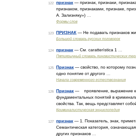
признак
— признак, признаки, признака
122
признаком, признаками, признаке, при
А. Зализняку») …
Формы слов
ПРИЗНАК
— Не подавать признаков жиз
123
Большой словарь русских поговорок
признак
— См. caratterìstica 1 …
124
Пятиязычный словарь лингвистических те
Признак
— свойство, по которому позн
125
одно понятие от другого …
Начала современного естествознания
Признак
— проявление, выражение как
126
фундаментальных понятий в криминали
свойства. Так, вещь представляет соб
Криминалистическая энциклопедия
признак
— 1. Показатель, знак, примет
127
Семантическая категория, означающая 
других признаков …