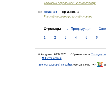
Толковый переводоведческий словарь
признак
— пр изнак, а …
128
Русский орфографический словарь
Страницы
←
Предыдущая
Сле
1
2
3
4
5
6
© Академик, 2000-2026
Обратная связь:
Техподдерж
👣 Путешествия
Экспорт словарей на сайты
, сделанные на PHP,
Jo