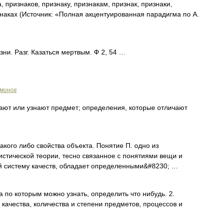
, признаков, признаку, признакам, признак, признаки,
знаках (Источник: «Полная акцентуированная парадигма по А.
ни. Разг. Казаться мертвым. Ф 2, 54 …
рминов
ают или узнают предмет; определения, которые отличают
ого либо свойства объекта. Понятие П. одно из
стической теории, тесно связанное с понятиями вещи и
ой систему качеств, обладает определенными&#8230; …
а по которым можно узнать, определить что нибудь. 2.
качества, количества и степени предметов, процессов и