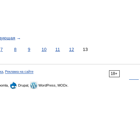
дующая
→
7
8
9
10
11
12
13
ка
,
Реклама на сайте
18+
omla,
Drupal,
WordPress, MODx.