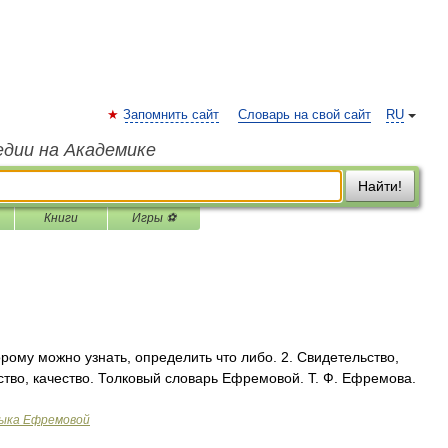
Запомнить сайт
Словарь на свой сайт
RU
едии на Академике
Найти!
Книги
Игры ⚽
орому можно узнать, определить что либо. 2. Свидетельство,
ство, качество. Толковый словарь Ефремовой. Т. Ф. Ефремова.
зыка Ефремовой