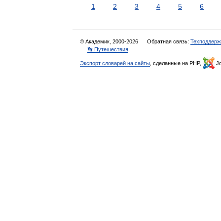
1
2
3
4
5
6
© Академик, 2000-2026
Обратная связь:
Техподдерж
👣 Путешествия
Экспорт словарей на сайты
, сделанные на PHP,
Jo