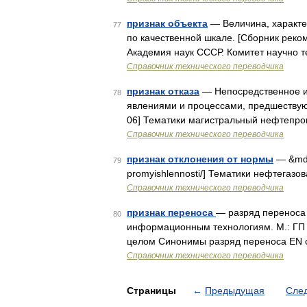
признак объекта
— Величина, характе
77
по качественной шкале. [Сборник реко
Академия наук СССР. Комитет научно т
Справочник технического переводчика
признак отказа
— Непосредственное ил
78
явлениями и процессами, предшествую
06] Тематики магистральный нефтепр
Справочник технического переводчика
признак отклонения от нормы
— &mdas
79
promyishlennosti/] Тематики нефтега
Справочник технического переводчика
признак переноса
— разряд переноса 
80
информационным технологиям. М.: ГП
целом Синонимы разряд переноса EN c
Справочник технического переводчика
Страницы
←
Предыдущая
Сле