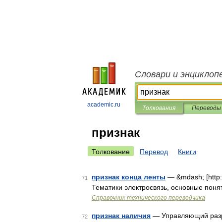
Словари и энциклоп
academic.ru
Толкования
Переводы
признак
Толкование
Перевод
Книги
признак конца ленты
— &mdash; [http:
71
Тематики электросвязь, основные поня
Справочник технического переводчика
признак наличия
— Управляющий разря
72