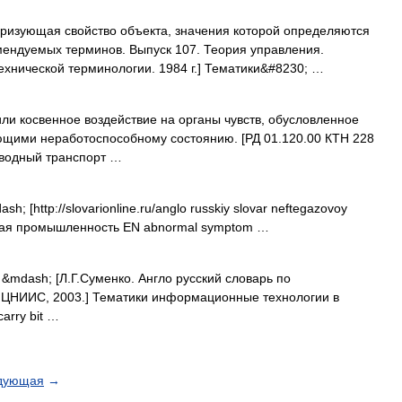
ризующая свойство объекта, значения которой определяются
мендуемых терминов. Выпуск 107. Теория управления.
ехнической терминологии. 1984 г.] Тематики&#8230; …
и косвенное воздействие на органы чувств, обусловленное
щими неработоспособному состоянию. [РД 01.120.00 КТН 228
оводный транспорт …
h; [http://slovarionline.ru/anglo russkiy slovar neftegazovoy
зовая промышленность EN abnormal symptom …
&mdash; [Л.Г.Суменко. Англо русский словарь по
 ЦНИИС, 2003.] Тематики информационные технологии в
arry bit …
дующая
→