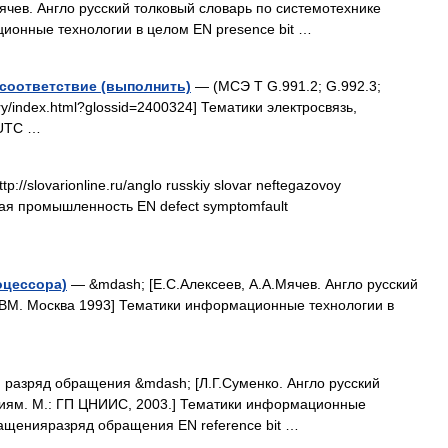
Мячев. Англо русский толковый словарь по системотехнике
ионные технологии в целом EN presence bit …
соответствие (выполнить)
— (МСЭ Т G.991.2; G.992.3;
sary/index.html?glossid=2400324] Тематики электросвязь,
yUTC …
p://slovarionline.ru/anglo russkiy slovar neftegazovoy
вая промышленность EN defect symptomfault
оцессора)
— &mdash; [Е.С.Алексеев, А.А.Мячев. Англо русский
ЭВМ. Москва 1993] Тематики информационные технологии в
разряд обращения &mdash; [Л.Г.Суменко. Англо русский
иям. М.: ГП ЦНИИС, 2003.] Тематики информационные
ащенияразряд обращения EN reference bit …