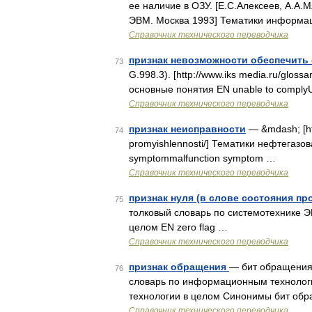
ее наличие в ОЗУ. [Е.С.Алексеев, А.А.
ЭВМ. Москва 1993] Тематики информац
Справочник технического переводчика
признак невозможности обеспечить 
73
G.998.3). [http://www.iks media.ru/glos
основные понятия EN unable to compl
Справочник технического переводчика
признак неисправности
— &mdash; [htt
74
promyishlennosti/] Тематики нефтегазо
symptommalfunction symptom …
Справочник технического переводчика
признак нуля (в слове состояния пр
75
толковый словарь по системотехнике 
целом EN zero flag …
Справочник технического переводчика
признак обращения
— бит обращения 
76
словарь по информационным технолог
технологии в целом Синонимы бит обр
Справочник технического переводчика