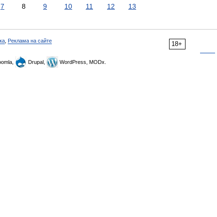
7
8
9
10
11
12
13
ка
,
Реклама на сайте
18+
omla,
Drupal,
WordPress, MODx.