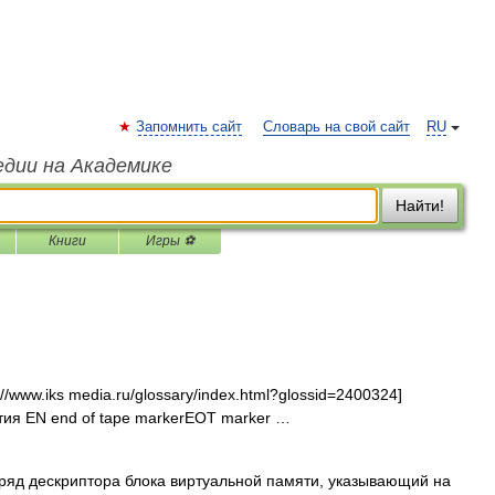
Запомнить сайт
Словарь на свой сайт
RU
едии на Академике
Найти!
Книги
Игры ⚽
//www.iks media.ru/glossary/index.html?glossid=2400324]
тия EN end of tape markerEOT marker …
д дескриптора блока виртуальной памяти, указывающий на