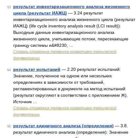
результат инвентаризационного анализа жизненного
93
цикла (результат ИАЖЦ)
— 3.24 результат
инвентаризационного анализа жизненного цикла (результат
ИАЖЦ) (life cycle inventory analysis result (LCI result)):
Выходные данные инвентаризационного анализа
жизненного цикла, учитывающие потоки, пересекающие
границу системы и&#8230; …
Словарь-справочник терминов нормативно-технической
документации
результат испытаний
— 2.20 результат испытаний:
94
Значение, полученное на одном или нескольких
определениях в зависимости от требований,
регламентированных в документе на метод испытаний
(результат округляют в соответствии с приложением Ж).
Источник …
Словарь-справочник терминов нормативно-технической
документации
результат единичного анализа (определения)
— 3.8.
95
результат единичного анализа (определения): Значение