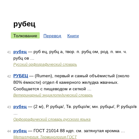
рубец
Толкование
Перевод
Книги
рубец
— руб ец, рубц а, твор. п. рубц ом, род. п. мн. ч.
41
рубц ов …
Русский орфографический словарь
РУБЕЦ
— (Rumen), первый и самый объёмистый (около
42
80% ёмкости) отдел 4 камерного желудка жвачных.
Сообщается с пищеводом и сеткой …
Ветеринарный энциклопедический словарь
рубец
— (2 м), Р. рубца/, Тв. рубцо/м; мн. рубцы/, Р. рубцо/в
43
…
Орфографический словарь русского языка
рубец
— ГОСТ 21014 88 ндп. см. затянутая кромка …
44
Металлургия. Терминология ГОСТ