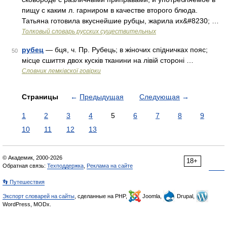
пищу с каким л. гарниром в качестве второго блюда.
Татьяна готовила вкуснейшие рубцы, жарила их&#8230; …
Толковый словарь русских существительных
рубец
— бця, ч. Пр. Рубець; в жіночих спідничках пояс;
50
місце сшиття двох кусків тканини на лівій стороні …
Словник лемківскої говірки
Страницы
←
Предыдущая
Следующая
→
1
2
3
4
5
6
7
8
9
10
11
12
13
© Академик, 2000-2026
18+
Обратная связь:
Техподдержка
,
Реклама на сайте
👣 Путешествия
Экспорт словарей на сайты
, сделанные на PHP,
Joomla,
Drupal,
WordPress, MODx.