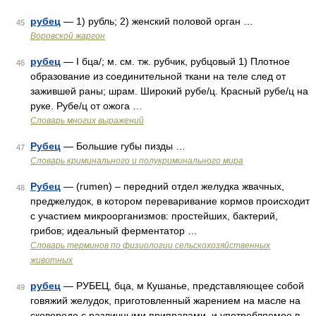
рубец
— 1) рубль; 2) женский половой орган …
45
Воровской жаргон
рубец
— I бца/; м. см. тж. рубчик, рубцовый 1) Плотное
46
образование из соединительной ткани на теле след от
зажившей раны; шрам. Широкий рубе/ц. Красный рубе/ц на
руке. Рубе/ц от ожога …
Словарь многих выражений
Рубец
— Большие губы пизды …
47
Словарь криминального и полукриминального мира
Рубец
— (rumen) – передний отдел желудка жвачных,
48
преджелудок, в котором переваривание кормов происходит
с участием микроорганизмов: простейших, бактерий,
грибов; идеальный ферментатор …
Словарь терминов по физиологии сельскохозяйственных
животных
рубец
— РУБЕЦ, бца, м Кушанье, представляющее собой
49
говяжий желудок, приготовленный жарением на масле на
сковороде с различными приправами, и употребляемое в