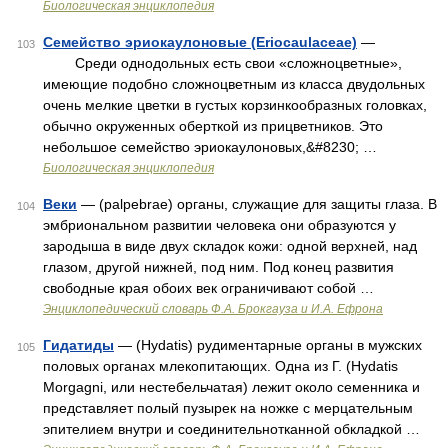
Биологическая энциклопедия
Семейство эриокаулоновые (Eriocaulaceae)
—
103
Среди однодольных есть свои «сложноцветные»,
имеющие подобно сложноцветным из класса двудольных
очень мелкие цветки в густых корзинкообразных головках,
обычно окруженных оберткой из прицветников. Это
небольшое семейство эриокаулоновых,&#8230; …
Биологическая энциклопедия
Веки
— (palpebrae) органы, служащие для защиты глаза. В
104
эмбриональном развитии человека они образуются у
зародыша в виде двух складок кожи: одной верхней, над
глазом, другой нижней, под ним. Под конец развития
свободные края обоих век ограничивают собой …
Энциклопедический словарь Ф.А. Брокгауза и И.А. Ефрона
Гидатиды
— (Hydatis) рудиментарные органы в мужских
105
половых органах млекопитающих. Одна из Г. (Hydatis
Morgagni, или нестебельчатая) лежит около семенника и
представляет полый пузырек на ножке с мерцательным
эпителием внутри и соединительнотканной обкладкой …