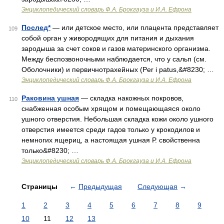
Энциклопедический словарь Ф.А. Брокгауза и И.А. Ефрона
Послед*
— или детское место, или плацента представляет
109
собой орган у живородящих для питания и дыхания
зародыша за счет соков и газов материнского организма.
Между беспозвоночными наблюдается, что у сальп (см.
Оболочники) и первичнотрахейных (Per i patus,&#8230; …
Энциклопедический словарь Ф.А. Брокгауза и И.А. Ефрона
Раковина ушная
— складка накожных покровов,
110
снабженная особым хрящом и помещающаяся около
ушного отверстия. Небольшая складка кожи около ушного
отверстия имеется среди гадов только у крокодилов и
немногих ящериц, а настоящая ушная Р. свойственна
только&#8230; …
Энциклопедический словарь Ф.А. Брокгауза и И.А. Ефрона
Страницы
←
Предыдущая
Следующая
→
1
2
3
4
5
6
7
8
9
10
11
12
13