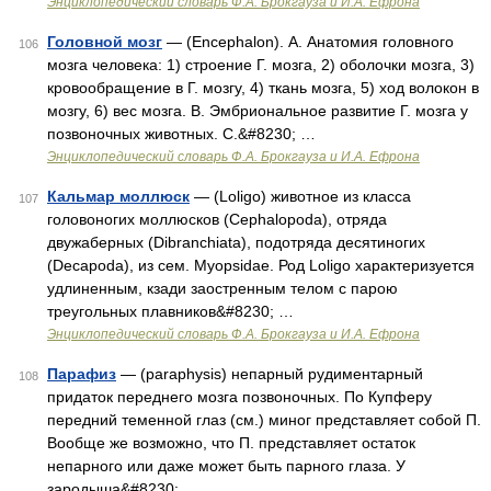
Энциклопедический словарь Ф.А. Брокгауза и И.А. Ефрона
Головной мозг
— (Encephalon). А. Анатомия головного
106
мозга человека: 1) строение Г. мозга, 2) оболочки мозга, 3)
кровообращение в Г. мозгу, 4) ткань мозга, 5) ход волокон в
мозгу, 6) вес мозга. В. Эмбриональное развитие Г. мозга у
позвоночных животных. С.&#8230; …
Энциклопедический словарь Ф.А. Брокгауза и И.А. Ефрона
Кальмар моллюск
— (Loligo) животное из класса
107
головоногих моллюсков (Cephalopoda), отряда
двyжaбepныx (Dibranchiata), подотряда десятиногих
(Decapoda), из сем. Myopsidae. Род Loligo характеризуется
удлиненным, кзади заостренным телом с парою
треугольных плавников&#8230; …
Энциклопедический словарь Ф.А. Брокгауза и И.А. Ефрона
Парафиз
— (paraphysis) непарный рудиментарный
108
придаток переднего мозга позвоночных. По Купферу
передний теменной глаз (см.) миног представляет собой П.
Вообще же возможно, что П. представляет остаток
непарного или даже может быть парного глаза. У
зародыша&#8230; …