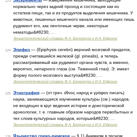
Экскременты
— извержения кишечника, выходящие
123
нормально через задний проход и состоящие как из
остатков пищи, так и из продуктов выделения кишечника. У
животных, лишенных кишечного канала или имеющих лишь
рудимент его, как ленточные черви, некоторые
нематоды&#8230; …
Энциклопедический словарь Ф.А. Брокгауза и И.А. Ефрона
Эпифиз
— (Epiphysis cerebri) верхний мозговой придаток,
124
прежде считавшийся железой (gl. pinealis), а теперь
рассматриваемый как рудимент органа чувств, а именно,
вероятно, непарного глаза (см. Теменной глаз). Э. имеет
форму полого мозгового выступа&#8230; …
Энциклопедический словарь Ф.А. Брокгауза и И.А. Ефрона
Этнография
— (от греч. έθνος народ и γράφειν писать)
125
наука, занимающаяся изучением культуры (см.) народов,
не входящих в круг ведения истории и доисторической
археологии, т. е. главным образом народов первобытных и
тех слоев культурных народов, которые&#8230; …
Энциклопедический словарь Ф.А. Брокгауза и И.А. Ефрона
Язычество греко-римское
— § 1) Анимизм в тесном
126