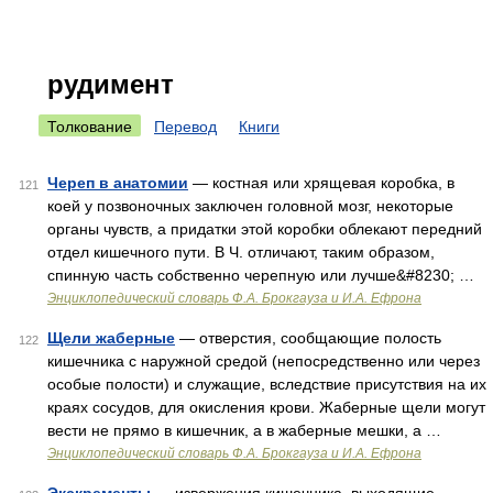
рудимент
Толкование
Перевод
Книги
Череп в анатомии
— костная или хрящевая коробка, в
121
коей у позвоночных заключен головной мозг, некоторые
органы чувств, а придатки этой коробки облекают передний
отдел кишечного пути. В Ч. отличают, таким образом,
спинную часть собственно черепную или лучше&#8230; …
Энциклопедический словарь Ф.А. Брокгауза и И.А. Ефрона
Щели жаберные
— отверстия, сообщающие полость
122
кишечника с наружной средой (непосредственно или через
особые полости) и служащие, вследствие присутствия на их
краях сосудов, для окисления крови. Жаберные щели могут
вести не прямо в кишечник, а в жаберные мешки, а …
Энциклопедический словарь Ф.А. Брокгауза и И.А. Ефрона