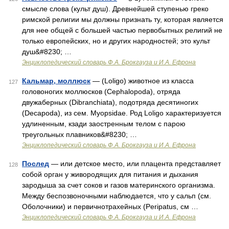
смысле слова (культ душ). Древнейшей ступенью греко
римской религии мы должны признать ту, которая является
для нее общей с большей частью первобытных религий не
только европейских, но и других народностей; это культ
душ&#8230; …
Энциклопедический словарь Ф.А. Брокгауза и И.А. Ефрона
Кальмар, моллюск
— (Loligo) животное из класса
127
головоногих моллюсков (Cephalopoda), отряда
двужаберных (Dibranchiata), подотряда десятиногих
(Decapoda), из сем. Myopsidae. Род Loligo характеризуется
удлиненным, кзади заостренным телом с парою
треугольных плавников&#8230; …
Энциклопедический словарь Ф.А. Брокгауза и И.А. Ефрона
Послед
— или детское место, или плацента представляет
128
собой орган у живородящих для питания и дыхания
зародыша за счет соков и газов материнского организма.
Между беспозвоночными наблюдается, что у сальп (см.
Оболочники) и первичнотрахейных (Peripatus, см …
Энциклопедический словарь Ф.А. Брокгауза и И.А. Ефрона