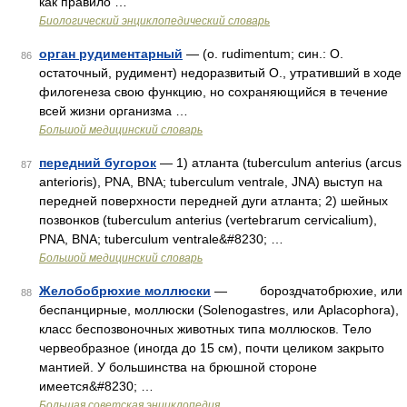
как правило …
Биологический энциклопедический словарь
орган рудиментарный
— (о. rudimentum; син.: О.
86
остаточный, рудимент) недоразвитый О., утративший в ходе
филогенеза свою функцию, но сохраняющийся в течение
всей жизни организма …
Большой медицинский словарь
передний бугорок
— 1) атланта (tuberculum anterius (arcus
87
anterioris), PNA, BNA; tuberculum ventrale, JNA) выступ на
передней поверхности передней дуги атланта; 2) шейных
позвонков (tuberculum anterius (vertebrarum cervicalium),
PNA, BNA; tuberculum ventrale&#8230; …
Большой медицинский словарь
Желобобрюхие моллюски
— бороздчатобрюхие, или
88
беспанцирные, моллюски (Solenogastres, или Aplacophora),
класс беспозвоночных животных типа моллюсков. Тело
червеобразное (иногда до 15 см), почти целиком закрыто
мантией. У большинства на брюшной стороне
имеется&#8230; …
Большая советская энциклопедия