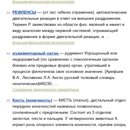
Большая медицинская энциклопедия
РЕФЛЕНСЫ
— (от лат. reflexio отражение}, автоматические
83
двигательные реакции в ответ на внешнее раздражение.
Термин Р. заимствован из области физ. явлений и имеет в
виду аналогию между нервной системой, отражающей
раздражение в форме двигательной реакции, и …
Большая медицинская энциклопедия
рудиментарный орган
— рудимент Упрощенный или
84
недоразвитый (по сравнению с гомологичным органом
близких или предковых форм) орган, утративший в
процессе филогенеза свое основное значение. [Арефьев
В.А., Лисовенко Л.А. Англо русский толковый словарь
генетических&#8230; …
Справочник технического переводчика
Кисть (конечность)
— КИСТЬ (manus), дистальный отдел
85
передних конечностей наземных позвоночных,
сочленённый с предплечьем. Состоит из 3 отделов:
запястья, пясти и пальцев. У четвероногих животных К.
играет роль опорного элемента конечности, причём опора,