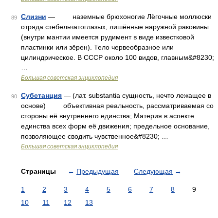
Слизни
— наземные брюхоногие Лёгочные моллюски
89
отряда стебельчатоглазых, лишённые наружной раковины
(внутри мантии имеется рудимент в виде известковой
пластинки или зёрен). Тело червеобразное или
цилиндрическое. В СССР около 100 видов, главным&#8230;
…
Большая советская энциклопедия
Субстанция
— (лат. substantia сущность, нечто лежащее в
90
основе) объективная реальность, рассматриваемая со
стороны её внутреннего единства; Материя в аспекте
единства всех форм её движения; предельное основание,
позволяющее сводить чувственное&#8230; …
Большая советская энциклопедия
Страницы
←
Предыдущая
Следующая
→
1
2
3
4
5
6
7
8
9
10
11
12
13