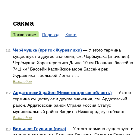
сакма
Толкование
Перевод
Книги
Черёмушка (приток Журавлихи)
— У этого термина
111
существуют и другие значения, см. Черёмушка (значения).
Черёмушка Характеристика Длина 10 км Площадь бассейна
74,1 км² Бассейн Каспийское море Бассейн рек
Журавлиха→Большой Иргиз→ …
Википедия
Ардатовский район (Нижегородская область)
— У этого
112
термина существуют и другие значения, см. Ардатовский
район. Ардатовский район Страна Россия Статус
муниципальный район Входит в Нижегородскую область …
Википедия
Большая Глушица (река)
— У этого термина существуют и
113