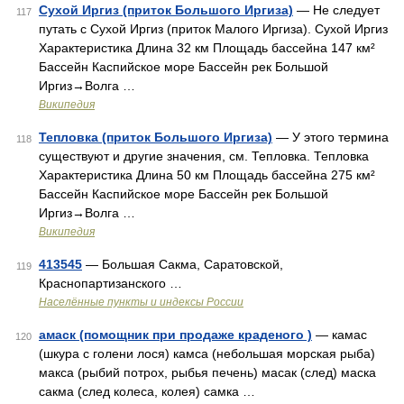
Сухой Иргиз (приток Большого Иргиза)
— Не следует
117
путать с Сухой Иргиз (приток Малого Иргиза). Сухой Иргиз
Характеристика Длина 32 км Площадь бассейна 147 км²
Бассейн Каспийское море Бассейн рек Большой
Иргиз→Волга …
Википедия
Тепловка (приток Большого Иргиза)
— У этого термина
118
существуют и другие значения, см. Тепловка. Тепловка
Характеристика Длина 50 км Площадь бассейна 275 км²
Бассейн Каспийское море Бассейн рек Большой
Иргиз→Волга …
Википедия
413545
— Большая Сакма, Саратовской,
119
Краснопартизанского …
Населённые пункты и индексы России
амаск (помощник при продаже краденого )
— камас
120
(шкура с голени лося) камса (небольшая морская рыба)
макса (рыбий потрох, рыбья печень) масак (след) маска
сакма (след колеса, колея) самка …