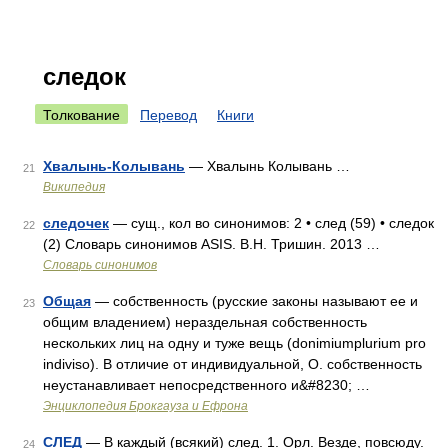
следок
Толкование
Перевод
Книги
Хвалынь-Колывань
— Хвалынь Колывань …
21
Википедия
следочек
— сущ., кол во синонимов: 2 • след (59) • следок
22
(2) Словарь синонимов ASIS. В.Н. Тришин. 2013 …
Словарь синонимов
Общая
— собственность (русские законы называют ее и
23
общим владением) нераздельная собственность
нескольких лиц на одну и туже вещь (donimiumplurium рro
indiviso). В отличие от индивидуальной, О. собственность
неустанавливает непосредственного и&#8230; …
Энциклопедия Брокгауза и Ефрона
СЛЕД
— В каждый (всякий) след. 1. Орл. Везде, повсюду.
24