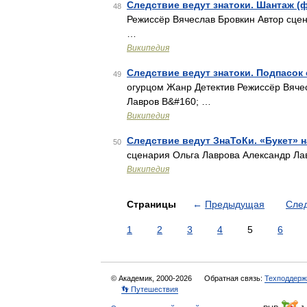
Следствие ведут знатоки. Шантаж (
48
Режиссёр Вячеслав Бровкин Автор сце
…
Википедия
Следствие ведут знатоки. Подпасок
49
огурцом Жанр Детектив Режиссёр Вяче
Лавров В&#160; …
Википедия
Следствие ведут ЗнаТоКи. «Букет» 
50
сценария Ольга Лаврова Александр Ла
Википедия
Страницы
←
Предыдущая
Сле
1
2
3
4
5
6
© Академик, 2000-2026
Обратная связь:
Техподдерж
👣 Путешествия