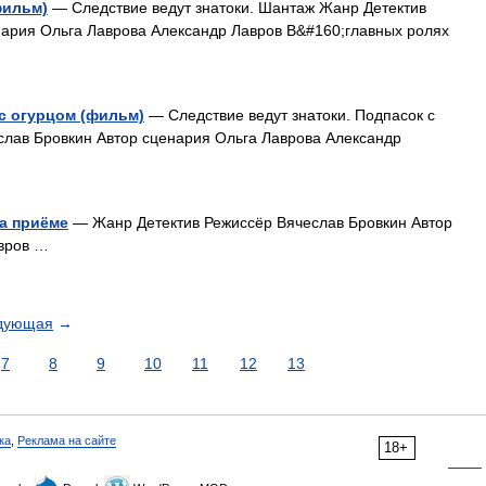
фильм)
— Следствие ведут знатоки. Шантаж Жанр Детектив
нария Ольга Лаврова Александр Лавров В&#160;главных ролях
 с огурцом (фильм)
— Следствие ведут знатоки. Подпасок с
слав Бровкин Автор сценария Ольга Лаврова Александр
на приёме
— Жанр Детектив Режиссёр Вячеслав Бровкин Автор
вров …
дующая
→
7
8
9
10
11
12
13
ка
,
Реклама на сайте
18+