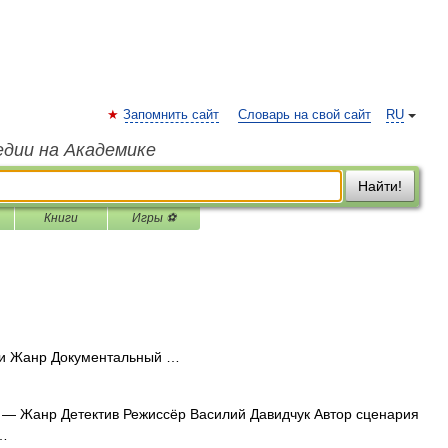
Запомнить сайт
Словарь на свой сайт
RU
едии на Академике
Найти!
Книги
Игры ⚽
и Жанр Документальный …
— Жанр Детектив Режиссёр Василий Давидчук Автор сценария
 …