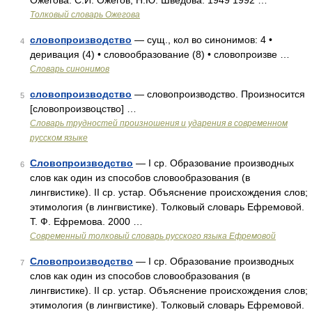
Ожегова. С.И. Ожегов, Н.Ю. Шведова. 1949 1992 …
Толковый словарь Ожегова
словопроизводство
— сущ., кол во синонимов: 4 •
4
деривация (4) • словообразование (8) • словопроизве …
Словарь синонимов
словопроизводство
— словопроизводство. Произносится
5
[словопроизвоцство] …
Словарь трудностей произношения и ударения в современном
русском языке
Словопроизводство
— I ср. Образование производных
6
слов как один из способов словообразования (в
лингвистике). II ср. устар. Объяснение происхождения слов;
этимология (в лингвистике). Толковый словарь Ефремовой.
Т. Ф. Ефремова. 2000 …
Современный толковый словарь русского языка Ефремовой
Словопроизводство
— I ср. Образование производных
7
слов как один из способов словообразования (в
лингвистике). II ср. устар. Объяснение происхождения слов;
этимология (в лингвистике). Толковый словарь Ефремовой.