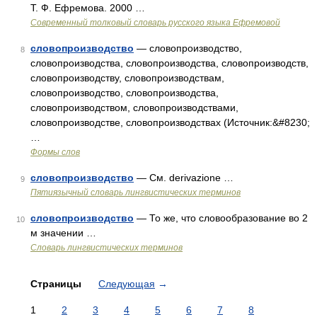
Т. Ф. Ефремова. 2000 …
Современный толковый словарь русского языка Ефремовой
словопроизводство
— словопроизводство,
8
словопроизводства, словопроизводства, словопроизводств,
словопроизводству, словопроизводствам,
словопроизводство, словопроизводства,
словопроизводством, словопроизводствами,
словопроизводстве, словопроизводствах (Источник:&#8230;
…
Формы слов
словопроизводство
— См. derivazione …
9
Пятиязычный словарь лингвистических терминов
словопроизводство
— То же, что словообразование во 2
10
м значении …
Словарь лингвистических терминов
Страницы
Следующая
→
1
2
3
4
5
6
7
8