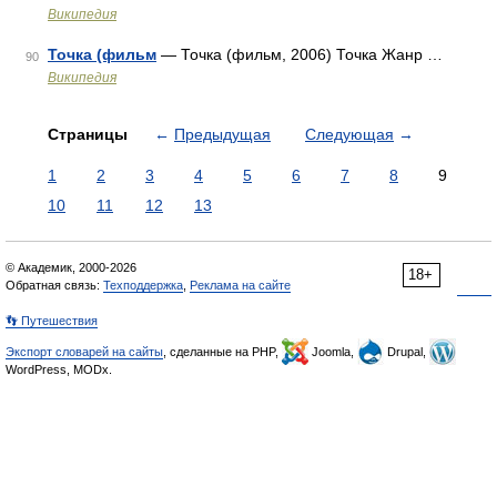
Википедия
Точка (фильм
— Точка (фильм, 2006) Точка Жанр …
90
Википедия
Страницы
←
Предыдущая
Следующая
→
1
2
3
4
5
6
7
8
9
10
11
12
13
© Академик, 2000-2026
18+
Обратная связь:
Техподдержка
,
Реклама на сайте
👣 Путешествия
Экспорт словарей на сайты
, сделанные на PHP,
Joomla,
Drupal,
WordPress, MODx.