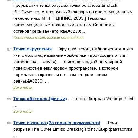
прерывания точка разрыва точка останова &mdash;
[Л.Г.Суменко. Англо русский словарь по информационным
технологиям. М.: ГП ЦНИИС, 2003.] Тематики
информационные технологии в целом Синонимы
остановпрерываниеточка&#8230; …
Справочник технического переводчика
Точка округления
— (круговая точка, омбилическая точка
87
или омбилика; название «омбилика» происходит от лат.
«umbilicus» ― «пуп») ― точка на гладкой регулярной
поверхности в евклидовом пространстве, в которой
нормальные кривизны по всем направлениям
равны.&#8230; …
Википедия
Точка обстрела (фильм)
— Точка обстрела Vantage Point
88
…
Википедия
Точка разрыва (За гранью возможного)
— Точка
89
разрыва The Outer Limits: Breaking Point Жанр фантастика
…