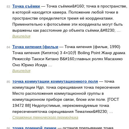
Точка съёмки
— Точка съёмки&#160; точка в пространстве,
83
в которой находится камера. Положение любой точки в
пространстве определяется тремя её координатами.
Применительно к фотосъёмке эти координаты могут быть
выражены как расстояние до объекта съёмки,&#8230; …
Википедия
Точка кипения (фильм
— Точка кипения (фильм, 1990)
84
Точка кипения (Кипяток) 3 4×10月 Boiling Point Жанр драма
Режиссёр Такэси Китано В&#160;главных ролях Масахико
Оно Юрико Исида …
Википедия
точка коммутации коммутационного поля
— точка
85
коммутации Ндп. точка скрещивания точка пересечения
Место расположения коммутационной группы в
коммутационном приборе связи, блоке или поле. [ГОСТ
19472 88] Недопустимые, нерекомендуемые точка
пересеченияточка скрещивания Тематики&#8230; …
Справочник технического переводчика
точка ломаной линии
— останов прерывание точка
86