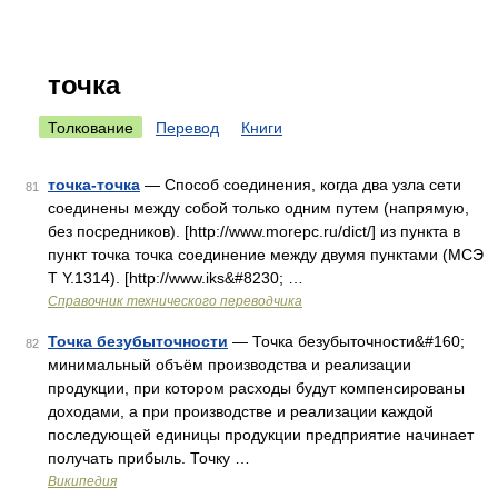
точка
Толкование
Перевод
Книги
точка-точка
— Способ соединения, когда два узла сети
81
соединены между собой только одним путем (напрямую,
без посредников). [http://www.morepc.ru/dict/] из пункта в
пункт точка точка соединение между двумя пунктами (МСЭ
Т Y.1314). [http://www.iks&#8230; …
Справочник технического переводчика
Точка безубыточности
— Точка безубыточности&#160;
82
минимальный объём производства и реализации
продукции, при котором расходы будут компенсированы
доходами, а при производстве и реализации каждой
последующей единицы продукции предприятие начинает
получать прибыль. Точку …
Википедия