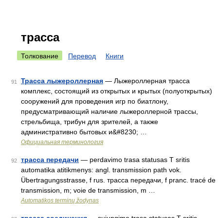
трасса
Толкование
Перевод
Книги
Трасса лыжероллерная
— Лыжероллерная трасса
91
комплекс, состоящий из открытых и крытых (полуоткрытых)
сооружений для проведения игр по биатлону,
предусматривающий наличие лыжероллерной трассы,
стрельбища, трибун для зрителей, а также
административно бытовых и&#8230; …
Официальная терминология
трасса передачи
— perdavimo trasa statusas T sritis
92
automatika atitikmenys: angl. transmission path vok.
Übertragungsstrasse, f rus. трасса передачи, f pranc. tracé de
transmission, m; voie de transmission, m …
Automatikos terminų žodynas