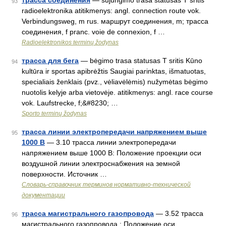
трасса соединения
— sujungimo trasa statusas T sritis
93
radioelektronika atitikmenys: angl. connection route vok.
Verbindungsweg, m rus. маршрут соединения, m; трасса
соединения, f pranc. voie de connexion, f …
Radioelektronikos terminų žodynas
трасса для бега
— bėgimo trasa statusas T sritis Kūno
94
kultūra ir sportas apibrėžtis Saugiai parinktas, išmatuotas,
specialiais ženklais (pvz., vėliavėlėmis) nužymėtas bėgimo
nuotolis kelyje arba vietovėje. atitikmenys: angl. race course
vok. Laufstrecke, f;&#8230; …
Sporto terminų žodynas
трасса линии электропередачи напряжением выше
95
1000 В
— 3.10 трасса линии электропередачи
напряжением выше 1000 В: Положение проекции оси
воздушной линии электроснабжения на земной
поверхности. Источник …
Словарь-справочник терминов нормативно-технической
документации
трасса магистрального газопровода
— 3.52 трасса
96
магистрального газопровода : Положение оси