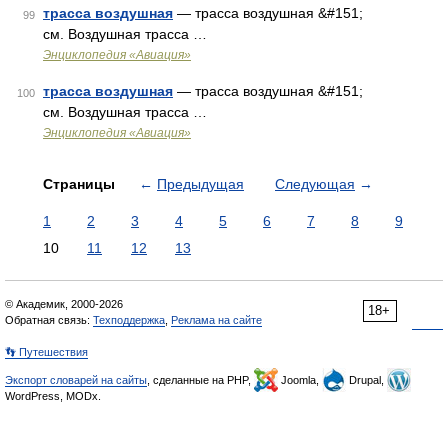
трасса воздушная
— трасса воздушная &#151;
99
см. Воздушная трасса …
Энциклопедия «Авиация»
трасса воздушная
— трасса воздушная &#151;
100
см. Воздушная трасса …
Энциклопедия «Авиация»
Страницы
←
Предыдущая
Следующая
→
1
2
3
4
5
6
7
8
9
10
11
12
13
© Академик, 2000-2026
18+
Обратная связь:
Техподдержка
,
Реклама на сайте
👣 Путешествия
Экспорт словарей на сайты
, сделанные на PHP,
Joomla,
Drupal,
WordPress, MODx.