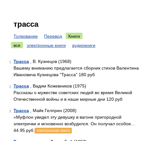
трасса
Толкование
Перевод
Книги
все
электронные книги
аудиокниги
Трасса
, В. Кузнецов (1968)
1
Вашему вниманию предлагается сборник стихов Валентина
Ивановича Кузнецова "Трасса" 180 руб
Трасса
, Вадим Кожевников (1975)
2
Рассказы о мужестве советских людей во время Великой
Отечественной войны и в наши мирные дни 120 руб
Трасса
, Майк Гелприн (2008)
3
«Муфлон увидел эту девушку в вагоне пригородной
электрички и мгновенно возбудился. Он получал особое…
44.95 руб
электронная книга