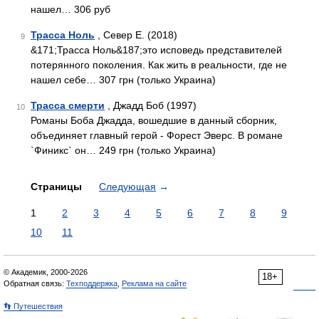
нашел… 306 руб
Трасса Ноль
, Север Е. (2018)
9
&171;Трасса Ноль&187;это исповедь представителей
потерянного поколения. Как жить в реальности, где не
нашел себе… 307 грн (только Украина)
Трасса смерти
, Джадд Боб (1997)
10
Романы Боба Джадда, вошедшие в данный сборник,
объединяет главный герой - Форест Эверс. В романе
`Финикс` он… 249 грн (только Украина)
Страницы
Следующая
→
1
2
3
4
5
6
7
8
9
10
11
© Академик, 2000-2026
18+
Обратная связь:
Техподдержка
,
Реклама на сайте
👣 Путешествия