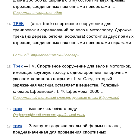
длина 250 500 м, ширина 6 8 м) состоит из двух прямых
отрезков, соединенных наклонными поворотами …
Современная энциклопедия
ТРЕК
— (англ. traсk) спортивное сооружение для
14
тренировок и соревнований по вело и мотоспорту. Дорожка
трека (из дерева, бетона, асфальта) состоит из двух прямых
отрезков, соединенных наклонными поворотами виражами
…
Большой Энциклопедический словарь
Трек
— I м. Спортивное сооружение для вело и мотогонок,
15
имеющее круговую трассу с односторонним поперечным
уклоном дорожного покрытия. II м. След, который
заряженная частица оставляет в веществе. Толковый
словарь Ефремовой. Т. Ф. Ефремова. 2000 …
Современный толковый словарь русского языка Ефремовой
трек
— іменник чоловічого роду …
16
Орфографічний словник української мови
трек
— Замкнутая дорожка овальной формы в плане,
17
предназначенная для проведения спортивных