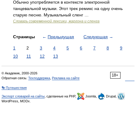
Обычно употребляется в контексте электронной
танцевальной музыки. Этот трек ремикс на одну очень
старую песню. Музыкальный сленг …
Cловарь современной лексики, жаргона и сленга
Страницы
←
Предыдущая
Следующая
→
1
2
3
4
5
6
7
8
9
10
11
12
13
© Академик, 2000-2026
18+
Обратная связь:
Техподдержка
,
Реклама на сайте
👣 Путешествия
Экспорт словарей на сайты
, сделанные на PHP,
Joomla,
Drupal,
WordPress, MODx.