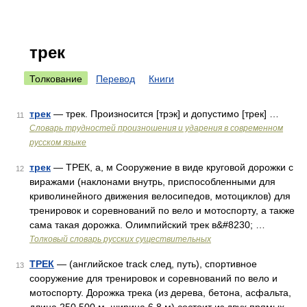
трек
Толкование
Перевод
Книги
трек
— трек. Произносится [трэк] и допустимо [трек] …
11
Словарь трудностей произношения и ударения в современном
русском языке
трек
— ТРЕК, а, м Сооружение в виде круговой дорожки с
12
виражами (наклонами внутрь, приспособленными для
криволинейного движения велосипедов, мотоциклов) для
тренировок и соревнований по вело и мотоспорту, а также
сама такая дорожка. Олимпийский трек в&#8230; …
Толковый словарь русских существительных
ТРЕК
— (английское track след, путь), спортивное
13
сооружение для тренировок и соревнований по вело и
мотоспорту. Дорожка трека (из дерева, бетона, асфальта,