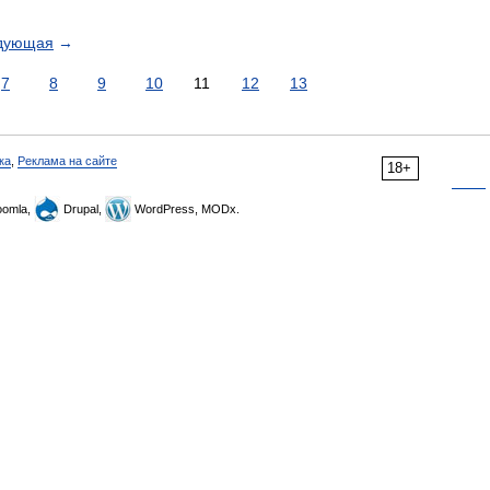
дующая
→
7
8
9
10
11
12
13
ка
,
Реклама на сайте
18+
omla,
Drupal,
WordPress, MODx.