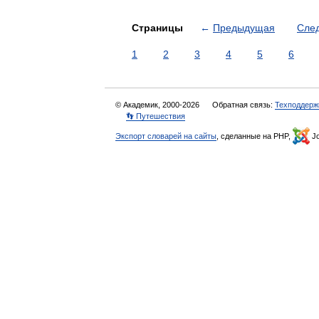
Страницы
←
Предыдущая
Сле
1
2
3
4
5
6
© Академик, 2000-2026
Обратная связь:
Техподдерж
👣 Путешествия
Экспорт словарей на сайты
, сделанные на PHP,
Jo