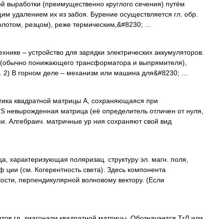
й выработки (преимущественно круглого сечения) путём
м удалением их из забоя. Бурение осуществляется гл. обр.
лотом, резцом), реже термическим,&#8230; …
ехнике – устройство для зарядки электрических аккумуляторов.
ка (обычно понижающего трансформатора и выпрямителя),
. 2) В горном деле – механизм или машина для&#8230; …
ика квадратной матрицы А, сохраняющаяся при
 S невырожденная матрица (её определитель отличен от нуля,
и. Алгебраич. матричные ур ния сохраняют свой вид
, характеризующая поляризац. структуру эл. магн. поля,
 ции (см. Когерентность света). Здесь компонента
кости, перпендикулярной волновому вектору. (Если
ов гл. диагонали квадратной матрицы. Обозначается ТгЛ или