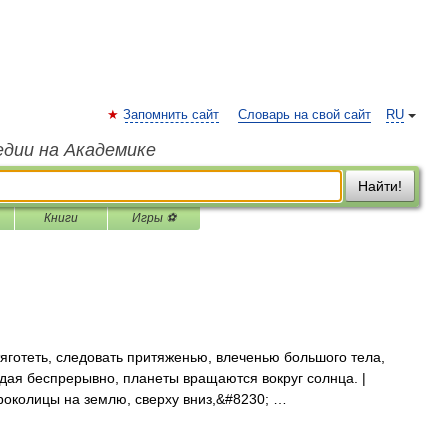
Запомнить сайт
Словарь на свой сайт
RU
едии на Академике
Найти!
Книги
Игры ⚽
яготеть, следовать притяженью, влеченью большого тела,
адая беспрерывно, планеты вращаются вокруг солнца. |
ироколицы на землю, сверху вниз,&#8230; …