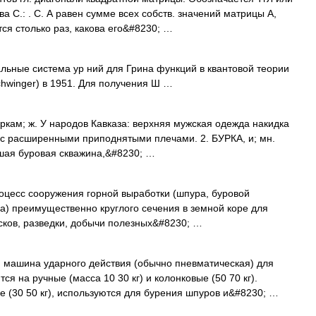
а С.: . С. А равен сумме всех собств. значений матрицы А,
ся столько раз, какова его&#8230; …
ьные система ур ний для Грина функций в квантовой теории
hwinger) в 1951. Для получения Ш …
. ркам; ж. У народов Кавказа: верхняя мужская одежда накидка
а с расширенными приподнятыми плечами. 2. БУРКА, и; мн.
льшая буровая скважина,&#8230; …
процесс сооружения горной выработки (шпура, буровой
а) преимущественно круглого сечения в земной коре для
исков, разведки, добычи полезных&#8230; …
 машина ударного действия (обычно пневматическая) для
ся на ручные (масса 10 30 кг) и колонковые (50 70 кг).
 (30 50 кг), используются для бурения шпуров и&#8230; …