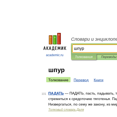
Словари и энциклоп
academic.ru
Толкования
Переводы
шпур
Толкование
Перевод
Книги
ПАДАТЬ
— ПАДАТЬ, пасть, падывать, т
101
стремиться к средоточию тяготенья. П
Низвергаться, по сему же закону, из м
Толковый словарь Даля