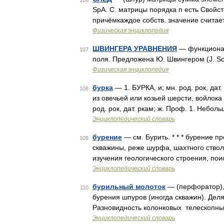
106
SpA. С. матрицы порядка п есть Свойств
причёмкаждое собств. значение считает
Физическая энциклопедия
ШВИНГЕРА УРАВНЕНИЯ
— функционал
107
поля. Предложена Ю. Швингером (J. Sc
Физическая энциклопедия
бурка
— 1. БУРКА, и; мн. род. рок, дат
108
из овечьей или козьей шерсти, войлок
род. рок, дат. ркам; ж. Проф. 1. Небо
Энциклопедический словарь
бурение
— см. Бурить. * * * бурение 
109
скважины, реже шурфа, шахтного ствол
изучения геологического строения, по
Энциклопедический словарь
бурильный молоток
— (перфоратор),
110
бурения шпуров (иногда скважин). Делят
Разновидность колонковых телескопные
Энциклопедический словарь