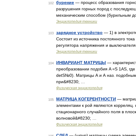
бурение
— процесс образования горно
102
разрушения горных пород с последующи
механическим способом (бурильным до
Энциклопедия техники
зарядное устройство
— 1) в электрот
103
Состоит из источника постоянного то
регулятора напряжения и выключателя
Энциклопедия техники
ИНВАРИАНТ МАТРИЦЫ
— характерист
104
преобразовании подобия A =S 1AS, где
detS№0). Матрицы А и А наз. подобным
при&#8230; …
Физическая энциклопедия
МАТРИЦА КОГЕРЕНТНОСТИ
— матрица
105
элементами к рой являются корреляц. ф
стационарного случайного поля в плос
волновой&#8230; …
Физическая энциклопедия
СЛЕД
— (шпур) матрицы сумма элемент